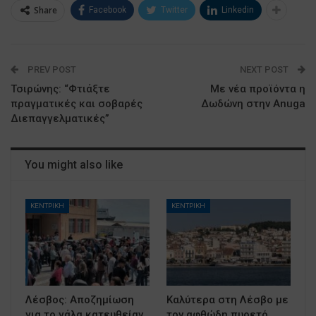
Share
Facebook
Twitter
Linkedin
PREV POST
NEXT POST
Τσιρώνης: “Φτιάξτε
Με νέα προϊόντα η
πραγματικές και σοβαρές
Δωδώνη στην Anuga
Διεπαγγελματικές”
You might also like
ΚΕΝΤΡΙΚΗ
ΚΕΝΤΡΙΚΗ
Λέσβος: Αποζημίωση
Καλύτερα στη Λέσβο με
για το γάλα κατευθείαν
τον αφθώδη πυρετό