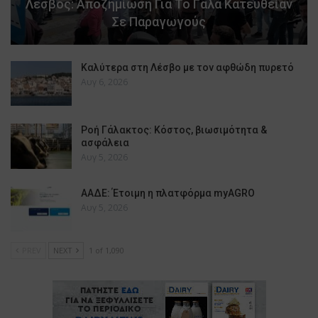
Λέσβος: Αποζημίωση Για Το Γάλα Κατευθείαν
Σε Παραγωγούς
Καλύτερα στη Λέσβο με τον αφθώδη πυρετό
Αυγ 6, 2026
Ροή Γάλακτος: Κόστος, βιωσιμότητα &
ασφάλεια
Αυγ 5, 2026
ΑΑΔΕ: Έτοιμη η πλατφόρμα myAGRO
Αυγ 5, 2026
PREV
NEXT
1 of 1,090