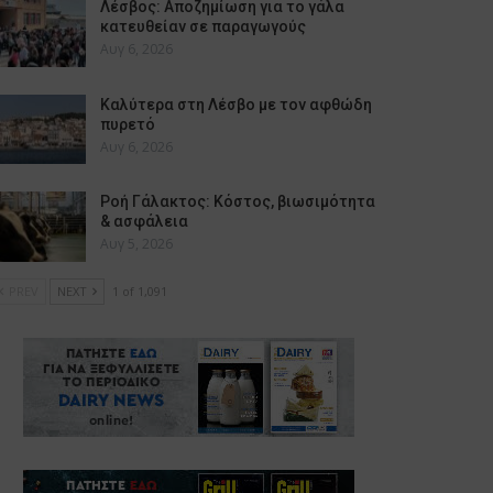
Λέσβος: Αποζημίωση για το γάλα
κατευθείαν σε παραγωγούς
Αυγ 6, 2026
Καλύτερα στη Λέσβο με τον αφθώδη
πυρετό
Αυγ 6, 2026
Ροή Γάλακτος: Κόστος, βιωσιμότητα
& ασφάλεια
Αυγ 5, 2026
PREV
NEXT
1 of 1,091