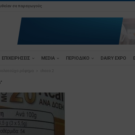
ευθείαν σε παραγωγούς
ΕΠΙΧΕΙΡΗΣΕΙΣ
MEDIA
ΠΕΡΙΟΔΙΚΟ
DAIRY EXPO
οκολατούχο ρόφημα
choco 2
α"