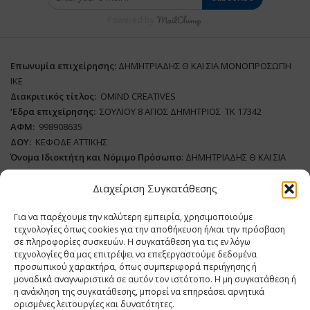
Powered by
Επωνυμία επιχείρησης:
ΔΗΜΗΤΡΙΑΔΗΣ Θ ΚΑΙ ΣΙΑ ΜΟΝΟΠΡΟΣΩΠΗ
ΙΚΕ
Διακριτικός τίτλος:
ΟΜΙΝD CREATIVES
‘
E
δρα επιχείρησης:
ΣΟΥΛΙΟΥ 8 ΑΓΙΟΣ ΔΗΜΗΤΡΙΟΣ ΤΚ 17342
ΑΦΜ:
998908635
ΔΟΥ:
ΚΕΦΟΔΕ ΑΤΤΙΚΗΣ
Όνομα Ιδιοκτήτη και Νόμιμο Πρόσωπο
: ΔΗΜΗΤΡΙΑΔΗΣ Θ ΚΑΙ ΣΙΑ
ΜΟΝΟΠΡΟΣΩΠΗ ΙΚΕ
Διαχείριση Συγκατάθεσης
Διευθυντής Σύνταξης:
ΑΘΑΝΑΣΙΟΣ ΑΝΤΩΝΙΟΥ
Για να παρέχουμε την καλύτερη εμπειρία, χρησιμοποιούμε
Domain
:
www.dairynews.gr
τεχνολογίες όπως cookies για την αποθήκευση ή/και την πρόσβαση
Δικαιούχος
Domain
:
ΔΗΜΗΤΡΙΑΔΗΣ Θ ΚΑΙ ΣΙΑ ΜΟΝΟΠΡΟΣΩΠΗ ΙΚΕ
σε πληροφορίες συσκευών. Η συγκατάθεση για τις εν λόγω
Διευθυντής:
ΕΥΘΥΜΙΑΤΟΥ ΜΑΡΙΑ
τεχνολογίες θα μας επιτρέψει να επεξεργαστούμε δεδομένα
Διαχειριστής:
ΕΥΘΥΜΙΑΤΟΥ ΜΑΡΙΑ
προσωπικού χαρακτήρα, όπως συμπεριφορά περιήγησης ή
μοναδικά αναγνωριστικά σε αυτόν τον ιστότοπο. Η μη συγκατάθεση ή
Δήλωση Συμμόρφωσης
η ανάκληση της συγκατάθεσης, μπορεί να επηρεάσει αρνητικά
ορισμένες λειτουργίες και δυνατότητες.