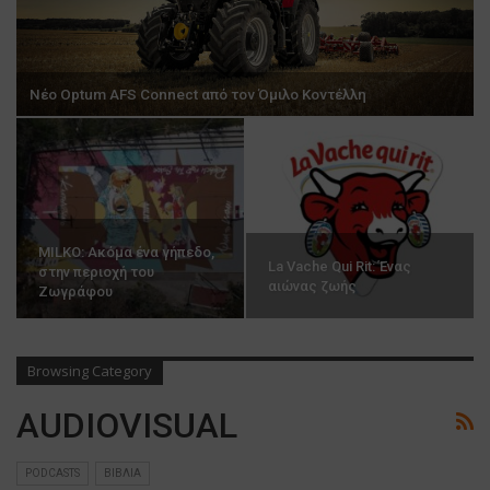
Νέο Optum AFS Connect από τον Όμιλο Κοντέλλη
MILKO: Ακόμα ένα γήπεδο,
La Vache Qui Rit: Ένας
στην περιοχή του
αιώνας ζωής
Ζωγράφου
Browsing Category
AUDIOVISUAL
PODCASTS
ΒΙΒΛΙΑ