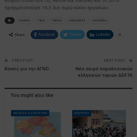
πραγματοποίησε 16,3 δισ. ευρώ κύκλο εργασιών.
Lactalis
Γάλα
Γαλλία
σαλμονέλα
σκάνδαλο
Share
Facebook
Twitter
Linkedin
PREV POST
NEXT POST
Κανείς για την ΑΓΝΟ…
Nέα σειρά παραδοσιακών
ελληνικών τυριών ΔΕΛΤΑ
You might also like
ΜΕΛΕΤΕΣ & ΣΤΑΤΙΣΤΙΚΑ
ΚΕΝΤΡΙΚΗ