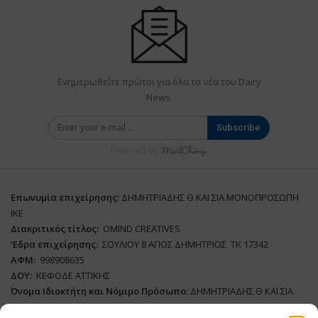
Ενημερωθείτε πρώτοι για όλα τα νέα του Dairy
News.
Subscribe
Powered by
Επωνυμία επιχείρησης:
ΔΗΜΗΤΡΙΑΔΗΣ Θ ΚΑΙ ΣΙΑ ΜΟΝΟΠΡΟΣΩΠΗ
ΙΚΕ
Διακριτικός τίτλος:
ΟΜΙΝD CREATIVES
‘
E
δρα επιχείρησης:
ΣΟΥΛΙΟΥ 8 ΑΓΙΟΣ ΔΗΜΗΤΡΙΟΣ ΤΚ 17342
ΑΦΜ:
998908635
ΔΟΥ:
ΚΕΦΟΔΕ ΑΤΤΙΚΗΣ
Όνομα Ιδιοκτήτη και Νόμιμο Πρόσωπο
: ΔΗΜΗΤΡΙΑΔΗΣ Θ ΚΑΙ ΣΙΑ
ΜΟΝΟΠΡΟΣΩΠΗ ΙΚΕ