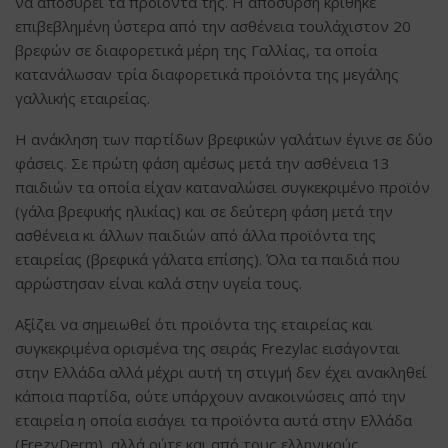
να αποσύρει τα προϊόντα της. Η απόσυρση κρίθηκε
επιβεβλημένη ύστερα από την ασθένεια τουλάχιστον 20
βρεφών σε διαφορετικά μέρη της Γαλλίας, τα οποία
κατανάλωσαν τρία διαφορετικά προϊόντα της μεγάλης
γαλλικής εταιρείας.
Η ανάκληση των παρτίδων βρεφικών γαλάτων έγινε σε δύο
φάσεις. Σε πρώτη φάση αμέσως μετά την ασθένεια 13
παιδιών τα οποία είχαν καταναλώσει συγκεκριμένο προϊόν
(γάλα βρεφικής ηλικίας) και σε δεύτερη φάση μετά την
ασθένεια κι άλλων παιδιών από άλλα προϊόντα της
εταιρείας (βρεφικά γάλατα επίσης). Όλα τα παιδιά που
αρρώστησαν είναι καλά στην υγεία τους.
Αξίζει να σημειωθεί ότι προϊόντα της εταιρείας και
συγκεκριμένα ορισμένα της σειράς Frezylac εισάγονται
στην Ελλάδα αλλά μέχρι αυτή τη στιγμή δεν έχει ανακληθεί
κάποια παρτίδα, ούτε υπάρχουν ανακοινώσεις από την
εταιρεία η οποία εισάγει τα προϊόντα αυτά στην Ελλάδα
(FrezyDerm), αλλά ούτε και από τους ελληνικούς