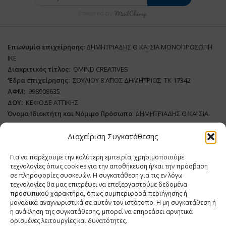
Powered by
Επωνυμία επιχείρησης:
ΔΗΜΗΤΡΙΑΔΗΣ Θ ΚΑΙ ΣΙΑ ΜΟΝΟΠΡΟΣΩΠΗ
ΙΚΕ
Διακριτικός τίτλος:
ΟΜΙΝD CREATIVES
‘
E
δρα επιχείρησης:
ΣΟΥΛΙΟΥ 8 ΑΓΙΟΣ ΔΗΜΗΤΡΙΟΣ ΤΚ 17342
ΑΦΜ:
998908635
ΔΟΥ:
ΚΕΦΟΔΕ ΑΤΤΙΚΗΣ
Όνομα Ιδιοκτήτη και Νόμιμο Πρόσωπο
: ΔΗΜΗΤΡΙΑΔΗΣ Θ ΚΑΙ ΣΙΑ
ΜΟΝΟΠΡΟΣΩΠΗ ΙΚΕ
Διαχείριση Συγκατάθεσης
Διευθυντής Σύνταξης:
ΑΘΑΝΑΣΙΟΣ ΑΝΤΩΝΙΟΥ
Για να παρέχουμε την καλύτερη εμπειρία, χρησιμοποιούμε
Domain
:
www.dairynews.gr
τεχνολογίες όπως cookies για την αποθήκευση ή/και την πρόσβαση
Δικαιούχος
Domain
:
ΔΗΜΗΤΡΙΑΔΗΣ Θ ΚΑΙ ΣΙΑ ΜΟΝΟΠΡΟΣΩΠΗ ΙΚΕ
σε πληροφορίες συσκευών. Η συγκατάθεση για τις εν λόγω
Διευθυντής:
ΕΥΘΥΜΙΑΤΟΥ ΜΑΡΙΑ
τεχνολογίες θα μας επιτρέψει να επεξεργαστούμε δεδομένα
Διαχειριστής:
ΕΥΘΥΜΙΑΤΟΥ ΜΑΡΙΑ
προσωπικού χαρακτήρα, όπως συμπεριφορά περιήγησης ή
μοναδικά αναγνωριστικά σε αυτόν τον ιστότοπο. Η μη συγκατάθεση ή
Δήλωση Συμμόρφωσης
η ανάκληση της συγκατάθεσης, μπορεί να επηρεάσει αρνητικά
ορισμένες λειτουργίες και δυνατότητες.