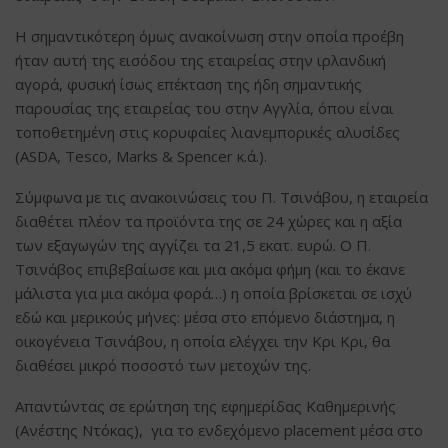
Η σημαντικότερη όμως ανακοίνωση στην οποία προέβη
ήταν αυτή της εισόδου της εταιρείας στην ιρλανδική
αγορά, φυσική ίσως επέκταση της ήδη σημαντικής
παρουσίας της εταιρείας του στην Αγγλία, όπου είναι
τοποθετημένη στις κορυφαίες λιανεμπορικές αλυσίδες
(ASDA, Tesco, Μarks & Spencer κ.ά.).
Σύμφωνα με τις ανακοινώσεις του Π. Τσινάβου, η εταιρεία
διαθέτει πλέον τα προϊόντα της σε 24 χώρες και η αξία
των εξαγωγών της αγγίζει τα 21,5 εκατ. ευρώ. Ο Π.
Τσινάβος επιβεβαίωσε και μια ακόμα φήμη (και το έκανε
μάλιστα για μια ακόμα φορά…) η οποία βρίσκεται σε ισχύ
εδώ και μερικούς μήνες: μέσα στο επόμενο διάστημα, η
οικογένεια Τσινάβου, η οποία ελέγχει την Κρι Κρι, θα
διαθέσει μικρό ποσοστό των μετοχών της.
Απαντώντας σε ερώτηση της εφημερίδας Καθημερινής
(Ανέστης Ντόκας), για το ενδεχόμενο placement μέσα στο