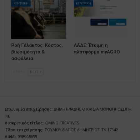
ΚΕΝΤΡΙΚΗ
ΚΕΝΤΡΙΚΗ
Ροή Γάλακτος: Κόστος,
ΑΑΔΕ: Έτοιμη η
βιωσιμότητα &
πλατφόρμα myAGRO
ασφάλεια
PREV
NEXT
Επωνυμία επιχείρησης:
ΔΗΜΗΤΡΙΑΔΗΣ Θ ΚΑΙ ΣΙΑ ΜΟΝΟΠΡΟΣΩΠΗ
ΙΚΕ
Διακριτικός τίτλος:
ΟΜΙΝD CREATIVES
‘
E
δρα επιχείρησης:
ΣΟΥΛΙΟΥ 8 ΑΓΙΟΣ ΔΗΜΗΤΡΙΟΣ ΤΚ 17342
ΑΦΜ:
998908635