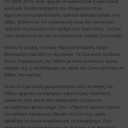
Το 2009-2010, όταν άρχισε να εμφανίζεται η οικονομική
κρίση και τα αποτελέσματα του Μνημονίου στον
αγροτοκτηνοτροφικό κλάδο, αρκετοί αγελαδοτρόφοι στη
Νάξο, βλέποντας ότι η παραγωγή τους δεν πουλιόταν,
άρχισαν να μειώνουν τον αριθμό των ζώων τους· τα ζώα
τους τρέφονταν ως επί το πλείστον με έτοιμες ζωοτροφές.
Εκείνη τη στιγμή, η Ένωση πήρε μια απόφαση: έφερε
βελτιωμένα ζώα από το εξωτερικό. Τα ζώα αυτά τα έδωσε
στους παραγωγούς της Νάξου με πολύ ευνοϊκούς όρους
αγοράς, π.χ. η αποπληρωμή της αξίας του ζώου ορίστηκε σε
βάθος πενταετίας.
Όταν τα ζώα αυτά εγκλιματίστηκαν στις συνθήκες της
Νάξου άρχισαν να παράγουν υψηλότερες ποσότητες
γάλακτος από αυτές που παρήγαγαν τα ζώα των
αυτοχθόνων φυλών μέχρι τότε. «
Παρά το γεγονός λοιπόν
ότι κάποιοι παραγωγοί έδωσαν τα ζώα τους, εμείς
αλλάξαμε το ζωικό κεφάλαιο και τα καταφέραμε. Στην
ανάγκη θα το ξανακάνουμε
» μας δηλώνει ο Μ. Βερνίκος.