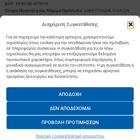
ΔΟΥ:
ΚΕΦΟΔΕ ΑΤΤΙΚΗΣ
Όνομα Ιδιοκτήτη και Νόμιμο Πρόσωπο
: ΔΗΜΗΤΡΙΑΔΗΣ Θ ΚΑΙ ΣΙΑ
ΜΟΝΟΠΡΟΣΩΠΗ ΙΚΕ
Διαχείριση Συγκατάθεσης
Διευθυντής Σύνταξης:
ΑΘΑΝΑΣΙΟΣ ΑΝΤΩΝΙΟΥ
Για να παρέχουμε την καλύτερη εμπειρία, χρησιμοποιούμε
Domain
:
www.dairynews.gr
τεχνολογίες όπως cookies για την αποθήκευση ή/και την πρόσβαση
Δικαιούχος
Domain
:
ΔΗΜΗΤΡΙΑΔΗΣ Θ ΚΑΙ ΣΙΑ ΜΟΝΟΠΡΟΣΩΠΗ ΙΚΕ
σε πληροφορίες συσκευών. Η συγκατάθεση για τις εν λόγω
Διευθυντής:
ΕΥΘΥΜΙΑΤΟΥ ΜΑΡΙΑ
τεχνολογίες θα μας επιτρέψει να επεξεργαστούμε δεδομένα
Διαχειριστής:
ΕΥΘΥΜΙΑΤΟΥ ΜΑΡΙΑ
προσωπικού χαρακτήρα, όπως συμπεριφορά περιήγησης ή
μοναδικά αναγνωριστικά σε αυτόν τον ιστότοπο. Η μη συγκατάθεση ή
Δήλωση Συμμόρφωσης
η ανάκληση της συγκατάθεσης, μπορεί να επηρεάσει αρνητικά
ορισμένες λειτουργίες και δυνατότητες.
ΑΠΟΔΟΧΉ
Home
ΝΕΑ
ΠΑΡΑΓΩΓΗ
ΝΕΑ ΠΡΟΙΟΝΤΑ
ΛΕΙΤΟΥΡΓΙΑ
ΔΕΝ ΑΠΟΔΈΧΟΜΑΙ
ΕΠΙΧΕΙΡΗΣΕΙΣ
ΕΠΙΚΟΙΝΩΝΙΑ
ΠΡΟΒΟΛΉ ΠΡΟΤΙΜΉΣΕΩΝ
O.MIND CREATIVES
© 2026 - All Rights Reserved. -
Πολιτική Απορρήτου
Powered by
BYTE A COOKIE
Πολιτική Cookies
Πολιτική απορρήτου