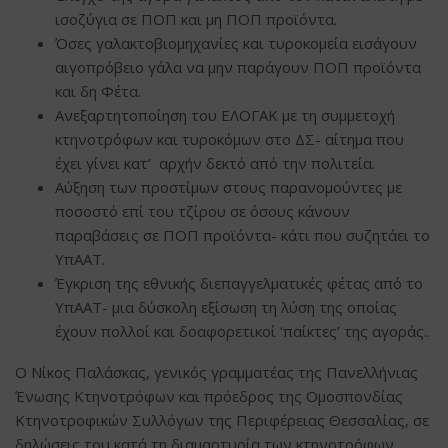
ισοζύγια σε ΠΟΠ και μη ΠΟΠ προϊόντα.
Όσες γαλακτοβιομηχανίες και τυροκομεία εισάγουν
αιγοπρόβειο γάλα να μην παράγουν ΠΟΠ προϊόντα
και δη Φέτα.
Ανεξαρτητοποίηση του ΕΛΟΓΑΚ με τη συμμετοχή
κτηνοτρόφων και τυροκόμων στο ΔΣ- αίτημα που
έχει γίνει κατ’ αρχήν δεκτό από την πολιτεία.
Αύξηση των προστίμων στους παρανομούντες με
ποσοστό επί του τζίρου σε όσους κάνουν
παραβάσεις σε ΠΟΠ προϊόντα- κάτι που συζητάει το
ΥπΑΑΤ.
Έγκριση της εθνικής διεπαγγελματικές φέτας από το
ΥπΑΑΤ- μια δύσκολη εξίσωση τη λύση της οποίας
έχουν πολλοί και δοαφορετικοί ‘παίκτες’ της αγοράς..
Ο Νίκος Παλάσκας, γενικός γραμματέας της Πανελλήνιας
Ένωσης Κτηνοτρόφων και πρόεδρος της Ομοσπονδίας
Κτηνοτροφικών Συλλόγων της Περιφέρειας Θεσσαλίας, σε
δηλώσεις του κατά τη διαμαρτυρία των κτηνοτρόφων