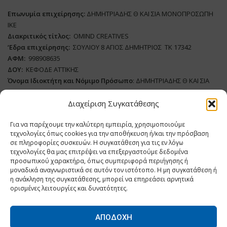
Επωνυμία επιχείρησης:
ΔΗΜΗΤΡΙΑΔΗΣ Θ ΚΑΙ ΣΙΑ ΜΟΝΟΠΡΟΣΩΠΗ
ΙΚΕ
Διακριτικός τίτλος:
ΟΜΙΝD CREATIVES
‘
E
δρα επιχείρησης:
ΣΟΥΛΙΟΥ 8 ΑΓΙΟΣ ΔΗΜΗΤΡΙΟΣ ΤΚ 17342
ΑΦΜ:
998908635
ΔΟΥ:
ΚΕΦΟΔΕ ΑΤΤΙΚΗΣ
Όνομα Ιδιοκτήτη και Νόμιμο Πρόσωπο
: ΔΗΜΗΤΡΙΑΔΗΣ Θ ΚΑΙ ΣΙΑ
ΜΟΝΟΠΡΟΣΩΠΗ ΙΚΕ
Διαχείριση Συγκατάθεσης
Διευθυντής Σύνταξης:
ΑΘΑΝΑΣΙΟΣ ΑΝΤΩΝΙΟΥ
Για να παρέχουμε την καλύτερη εμπειρία, χρησιμοποιούμε
Domain
:
www.dairynews.gr
τεχνολογίες όπως cookies για την αποθήκευση ή/και την πρόσβαση
Δικαιούχος
Domain
:
ΔΗΜΗΤΡΙΑΔΗΣ Θ ΚΑΙ ΣΙΑ ΜΟΝΟΠΡΟΣΩΠΗ ΙΚΕ
σε πληροφορίες συσκευών. Η συγκατάθεση για τις εν λόγω
Διευθυντής:
ΕΥΘΥΜΙΑΤΟΥ ΜΑΡΙΑ
τεχνολογίες θα μας επιτρέψει να επεξεργαστούμε δεδομένα
Διαχειριστής:
ΕΥΘΥΜΙΑΤΟΥ ΜΑΡΙΑ
προσωπικού χαρακτήρα, όπως συμπεριφορά περιήγησης ή
μοναδικά αναγνωριστικά σε αυτόν τον ιστότοπο. Η μη συγκατάθεση ή
Δήλωση Συμμόρφωσης
η ανάκληση της συγκατάθεσης, μπορεί να επηρεάσει αρνητικά
ορισμένες λειτουργίες και δυνατότητες.
ΑΠΟΔΟΧΉ
Home
ΝΕΑ
ΠΑΡΑΓΩΓΗ
ΝΕΑ ΠΡΟΙΟΝΤΑ
ΛΕΙΤΟΥΡΓΙΑ