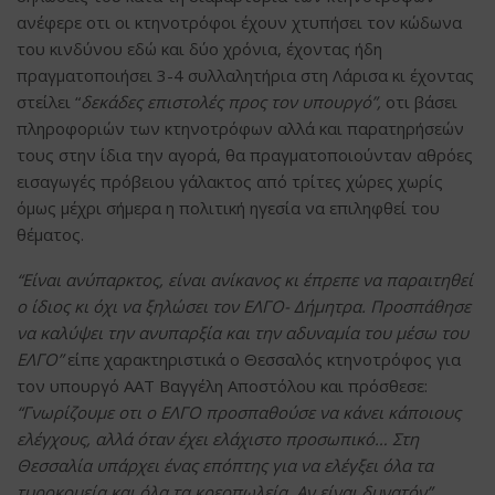
ανέφερε οτι οι κτηνοτρόφοι έχουν χτυπήσει τον κώδωνα
του κινδύνου εδώ και δύο χρόνια, έχοντας ήδη
πραγματοποιήσει 3-4 συλλαλητήρια στη Λάρισα κι έχοντας
στείλει “
δεκάδες επιστολές προς τον υπουργό”,
οτι βάσει
πληροφοριών των κτηνοτρόφων αλλά και παρατηρήσεών
τους στην ίδια την αγορά, θα πραγματοποιούνταν αθρόες
εισαγωγές πρόβειου γάλακτος από τρίτες χώρες χωρίς
όμως μέχρι σήμερα η πολιτική ηγεσία να επιληφθεί του
θέματος.
“Είναι ανύπαρκτος, είναι ανίκανος κι έπρεπε να παραιτηθεί
ο ίδιος κι όχι να ξηλώσει τον ΕΛΓΟ- Δήμητρα. Προσπάθησε
να καλύψει την ανυπαρξία και την αδυναμία του μέσω του
ΕΛΓΟ”
είπε χαρακτηριστικά ο Θεσσαλός κτηνοτρόφος για
τον υπουργό ΑΑΤ Βαγγέλη Αποστόλου και πρόσθεσε:
“Γνωρίζουμε οτι ο ΕΛΓΟ προσπαθούσε να κάνει κάποιους
ελέγχους, αλλά όταν έχει ελάχιστο προσωπικό… Στη
Θεσσαλία υπάρχει ένας επόπτης για να ελέγξει όλα τα
τυροκομεία και όλα τα κρεοπωλεία. Αν είναι δυνατόν”.