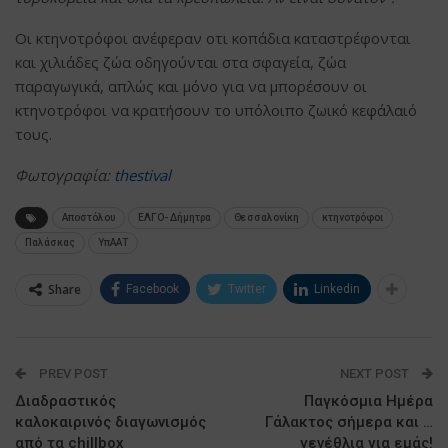
Οι κτηνοτρόφοι ανέφεραν οτι κοπάδια καταστρέφονται
και χιλιάδες ζώα οδηγούνται στα σφαγεία, ζώα
παραγωγικά, απλώς και μόνο για να μπορέσουν οι
κτηνοτρόφοι να κρατήσουν το υπόλοιπο ζωικό κεφάλαιό
τους.
Φωτογραφία:
thestival
Αποστόλου
ΕΛΓΟ- Δήμητρα
Θεσσαλονίκη
κτηνοτρόφοι
Παλάσκας
ΥπΑΑΤ
Share
Facebook
Twitter
Linkedin
PREV POST
NEXT POST
Διαδραστικός
Παγκόσμια Ημέρα
καλοκαιρινός διαγωνισμός
Γάλακτος σήμερα και …
από τα chillbox
γενέθλια για εμάς!