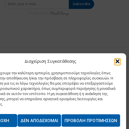
Subscribe
Powered by
Σ ΑΝΤΩΝΙΟΥ
Διαχείριση Συγκατάθεσης
Σ Θ ΚΑΙ ΣΙΑ ΜΟΝΟΠΡΟΣΩΠΗ ΙΚΕ
έχουμε την καλύτερη εμπειρία, χρησιμοποιούμε τεχνολογίες όπως
Α
α την αποθήκευση ή/και την πρόσβαση σε πληροφορίες συσκευών. Η
η για τις εν λόγω τεχνολογίες θα μας επιτρέψει να επεξεργαστούμε
ΙΑ
ροσωπικού χαρακτήρα, όπως συμπεριφορά περιήγησης ή μοναδικά
ικά σε αυτόν τον ιστότοπο. Η μη συγκατάθεση ή η ανάκληση της
ης, μπορεί να επηρεάσει αρνητικά ορισμένες λειτουργίες και
ς.
ΔΟΧΉ
ΔΕΝ ΑΠΟΔΈΧΟΜΑΙ
ΠΡΟΒΟΛΉ ΠΡΟΤΙΜΉΣΕΩΝ