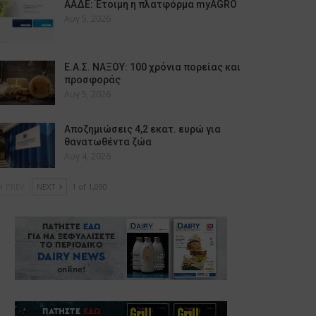
ΑΑΔΕ: Έτοιμη η πλατφόρμα myAGRO
Αυγ 5, 2026
Ε.Α.Σ. ΝΑΞΟΥ: 100 χρόνια πορείας και
προσφοράς
Αυγ 5, 2026
Αποζημιώσεις 4,2 εκατ. ευρώ για
θανατωθέντα ζώα
Αυγ 4, 2026
PREV
NEXT
1 of 1,090