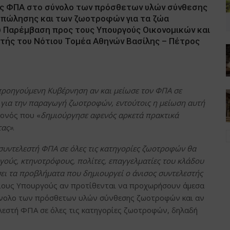
ής ΦΠΑ στο σύνολο των πρόσθετων υλών σύνθεσης
 πώλησης και των ζωοτροφών για τα ζώα
υ Παρέμβαση προς τους Υπουργούς Οικονομικών και
τής του Νότιου Τομέα Αθηνών Βασίλης – Πέτρος
προηγούμενη Κυβέρνηση αν και μείωσε τον ΦΠΑ σε
 για την παραγωγή ζωοτροφών, εντούτοις η μείωση αυτή
γονός που «
δημιούργησε αφενός αρκετά πρακτικά
τας»
.
συντελεστή ΦΠΑ σε όλες τις κατηγορίες ζωοτροφών θα
γούς, κτηνοτρόφους, πολίτες, επαγγελματίες του κλάδου
ει τα προβλήματα που δημιουργεί ο άνισος συντελεστής
διους Υπουργούς αν προτίθενται να προχωρήσουν άμεσα
ύνολο των πρόσθετων υλών σύνθεσης ζωοτροφών και αν
λεστή ΦΠΑ σε όλες τις κατηγορίες ζωοτροφών, δηλαδή