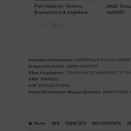
Ροή Γάλακτος: Κόστος,
ΑΑΔΕ: Έτοι
βιωσιμότητα & ασφάλεια
myAGRO
PREV
NEXT
Επωνυμία επιχείρησης:
ΔΗΜΗΤΡΙΑΔΗΣ Θ ΚΑΙ ΣΙΑ ΜΟΝΟ
Διακριτικός τίτλος:
ΟΜΙΝD CREATIVES
‘
E
δρα επιχείρησης:
ΣΟΥΛΙΟΥ 8 ΑΓΙΟΣ ΔΗΜΗΤΡΙΟΣ ΤΚ 173
ΑΦΜ:
998908635
ΔΟΥ:
ΚΕΦΟΔΕ ΑΤΤΙΚΗΣ
Όνομα Ιδιοκτήτη και Νόμιμο Πρόσωπο
: ΔΗΜΗΤΡΙΑΔΗΣ 
Home
ΝΕΑ
ΠΑΡΑΓΩΓΗ
ΝΕΑ ΠΡΟΙΟΝΤΑ
Λ