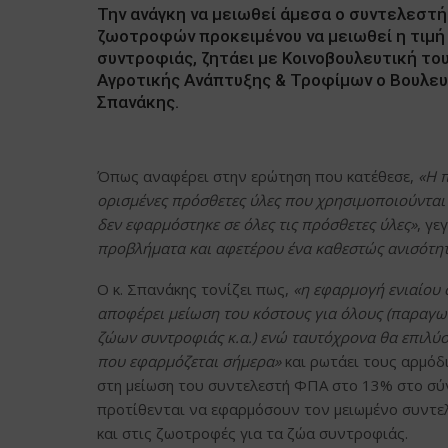
Την ανάγκη να μειωθεί άμεσα ο συντελεστ
ζωοτροφών προκειμένου να μειωθεί η τιμή
συντροφιάς, ζητάει με Κοινοβουλευτική το
Αγροτικής Ανάπτυξης & Τροφίμων ο Βουλευ
Σπανάκης.
Όπως αναφέρει στην ερώτηση που κατέθεσε,
«Η 
ορισμένες πρόσθετες ύλες που χρησιμοποιούνται
δεν εφαρμόστηκε σε όλες τις πρόσθετες ύλες»
, γε
προβλήματα και αφετέρου ένα καθεστώς ανισότη
Ο κ. Σπανάκης τονίζει πως,
«η εφαρμογή ενιαίου 
αποφέρει μείωση του κόστους για όλους (παραγω
ζώων συντροφιάς κ.α.) ενώ ταυτόχρονα θα επιλύσ
που εφαρμόζεται σήμερα»
και ρωτάει τους αρμό
στη μείωση του συντελεστή ΦΠΑ στο 13% στο σ
προτίθενται να εφαρμόσουν τον μειωμένο συντε
και στις ζωοτροφές για τα ζώα συντροφιάς.