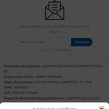
Ενημερωθείτε πρώτοι για όλα τα νέα του Dairy
News.
Subscribe
Powered by
Επωνυμία επιχείρησης:
ΔΗΜΗΤΡΙΑΔΗΣ Θ ΚΑΙ ΣΙΑ ΜΟΝΟΠΡΟΣΩΠΗ
ΙΚΕ
Διακριτικός τίτλος:
ΟΜΙΝD CREATIVES
‘
E
δρα επιχείρησης:
ΣΟΥΛΙΟΥ 8 ΑΓΙΟΣ ΔΗΜΗΤΡΙΟΣ ΤΚ 17342
ΑΦΜ:
998908635
ΔΟΥ:
ΚΕΦΟΔΕ ΑΤΤΙΚΗΣ
Όνομα Ιδιοκτήτη και Νόμιμο Πρόσωπο
: ΔΗΜΗΤΡΙΑΔΗΣ Θ ΚΑΙ ΣΙΑ
ΜΟΝΟΠΡΟΣΩΠΗ ΙΚΕ