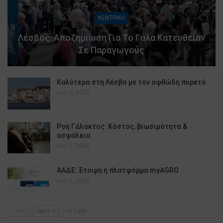
ΚΕΝΤΡΙΚΗ
Λέσβος: Αποζημίωση Για Το Γάλα Κατευθείαν
Σε Παραγωγούς
Καλύτερα στη Λέσβο με τον αφθώδη πυρετό
Αυγ 6, 2026
Ροή Γάλακτος: Κόστος, βιωσιμότητα &
ασφάλεια
Αυγ 5, 2026
ΑΑΔΕ: Έτοιμη η πλατφόρμα myAGRO
Αυγ 5, 2026
PREV
NEXT
1 of 1,090