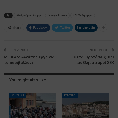
Αλέξανδρος Κουρής
Γεωργία Μπόκα
ΕΛΓΟ- Δήμητρα
Share
Facebook
Twitter
Linkedin
PREV POST
NEXT POST
ΜΕΒΓΑΛ: «Αγάπης έργα για
Φέτα: Προτάσεις και
το περιβάλλον»
προβληματισμοί ΣΕΚ
You might also like
ΚΕΝΤΡΙΚΗ
ΚΕΝΤΡΙΚΗ