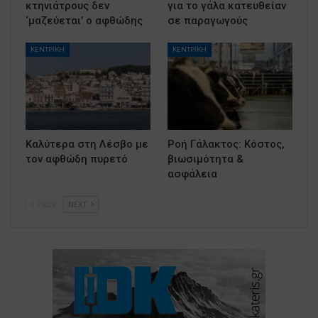
κτηνιάτρους δεν
για το γάλα κατευθείαν
‘μαζεύεται’ ο αφθώδης
σε παραγωγούς
ΚΕΝΤΡΙΚΗ
ΚΕΝΤΡΙΚΗ
Καλύτερα στη Λέσβο με
Ροή Γάλακτος: Κόστος,
τον αφθώδη πυρετό
βιωσιμότητα &
ασφάλεια
PREV
NEXT