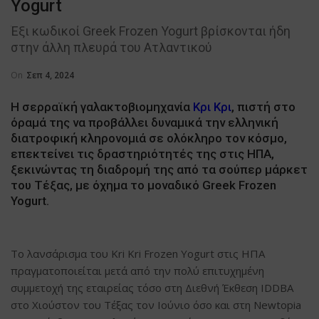
Yogurt
Έξι κωδικοί Greek Frozen Yogurt βρίσκονται ήδη
στην άλλη πλευρά του Ατλαντικού
On
Σεπ 4, 2024
Η σερραϊκή γαλακτοβιομηχανία
Κρι Κρι
, πιστή στο
όραμά της να προβάλλει δυναμικά την ελληνική
διατροφική κληρονομιά σε ολόκληρο τον κόσμο,
επεκτείνει τις δραστηριότητές της στις ΗΠΑ,
ξεκινώντας τη διαδρομή της από τα σούπερ μάρκετ
του Τέξας, με όχημα το μοναδικό Greek Frozen
Yogurt.
Το λανσάρισμα του Kri Kri Frozen Yogurt στις ΗΠΑ
πραγματοποιείται μετά από την πολύ επιτυχημένη
συμμετοχή της εταιρείας τόσο στη Διεθνή Έκθεση IDDBA
στο Χιούστον του Τέξας τον Ιούνιο όσο και στη Newtopia