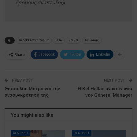
δρόμους ανάπτυξης
».
Greek Frozen Yogurt
ΗΠΑ
Κρι Κρι
Μυλωνάς
Share
Facebook
Twitter
Linkedin
PREV POST
NEXT POST
Θεσσαλία: Μέτρα για την
Η Bel Hellas ανακοινώνει
ανασυγκρότησή της
νέο General Manager
You might also like
ΚΕΝΤΡΙΚΗ
ΚΕΝΤΡΙΚΗ