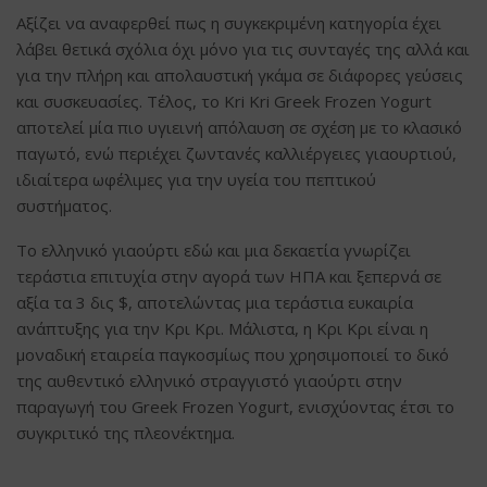
Αξίζει να αναφερθεί πως η συγκεκριμένη κατηγορία έχει
λάβει θετικά σχόλια όχι μόνο για τις συνταγές της αλλά και
για την πλήρη και απολαυστική γκάμα σε διάφορες γεύσεις
και συσκευασίες. Τέλος, το Kri Kri Greek Frozen Yogurt
αποτελεί μία πιο υγιεινή απόλαυση σε σχέση με το κλασικό
παγωτό, ενώ περιέχει ζωντανές καλλιέργειες γιαουρτιού,
ιδιαίτερα ωφέλιμες για την υγεία του πεπτικού
συστήματος.
Το ελληνικό γιαούρτι εδώ και μια δεκαετία γνωρίζει
τεράστια επιτυχία στην αγορά των ΗΠΑ και ξεπερνά σε
αξία τα 3 δις $, αποτελώντας μια τεράστια ευκαιρία
ανάπτυξης για την Κρι Κρι. Μάλιστα, η Κρι Κρι είναι η
μοναδική εταιρεία παγκοσμίως που χρησιμοποιεί το δικό
της αυθεντικό ελληνικό στραγγιστό γιαούρτι στην
παραγωγή του Greek Frozen Yogurt, ενισχύοντας έτσι το
συγκριτικό της πλεονέκτημα.