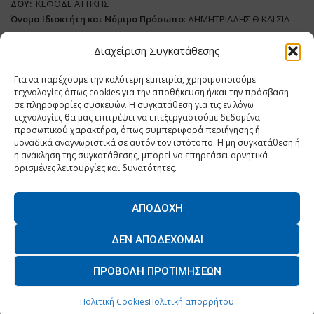
ΔΟΥ:
ΚΕΦΟΔΕ ΑΤΤΙΚΗΣ
Όνομα Ιδιοκτήτη και Νόμιμο Πρόσωπο
: ΔΗΜΗΤΡΙΑΔΗΣ Θ ΚΑΙ ΣΙΑ
ΜΟΝΟΠΡΟΣΩΠΗ ΙΚΕ
Διαχείριση Συγκατάθεσης
Διευθυντής Σύνταξης:
ΑΘΑΝΑΣΙΟΣ ΑΝΤΩΝΙΟΥ
Για να παρέχουμε την καλύτερη εμπειρία, χρησιμοποιούμε
Domain
:
www.dairynews.gr
τεχνολογίες όπως cookies για την αποθήκευση ή/και την πρόσβαση
Δικαιούχος
Domain
:
ΔΗΜΗΤΡΙΑΔΗΣ Θ ΚΑΙ ΣΙΑ ΜΟΝΟΠΡΟΣΩΠΗ ΙΚΕ
σε πληροφορίες συσκευών. Η συγκατάθεση για τις εν λόγω
Διευθυντής:
ΕΥΘΥΜΙΑΤΟΥ ΜΑΡΙΑ
τεχνολογίες θα μας επιτρέψει να επεξεργαστούμε δεδομένα
Διαχειριστής:
ΕΥΘΥΜΙΑΤΟΥ ΜΑΡΙΑ
προσωπικού χαρακτήρα, όπως συμπεριφορά περιήγησης ή
μοναδικά αναγνωριστικά σε αυτόν τον ιστότοπο. Η μη συγκατάθεση ή
Δήλωση Συμμόρφωσης
η ανάκληση της συγκατάθεσης, μπορεί να επηρεάσει αρνητικά
ορισμένες λειτουργίες και δυνατότητες.
ΑΠΟΔΟΧΉ
Home
ΝΕΑ
ΠΑΡΑΓΩΓΗ
ΝΕΑ ΠΡΟΙΟΝΤΑ
ΛΕΙΤΟΥΡΓΙΑ
ΔΕΝ ΑΠΟΔΈΧΟΜΑΙ
ΕΠΙΧΕΙΡΗΣΕΙΣ
ΕΠΙΚΟΙΝΩΝΙΑ
ΠΡΟΒΟΛΉ ΠΡΟΤΙΜΉΣΕΩΝ
O.MIND CREATIVES
© 2026 - All Rights Reserved. -
Πολιτική Απορρήτου
Powered by
BYTE A COOKIE
Πολιτική Cookies
Πολιτική απορρήτου