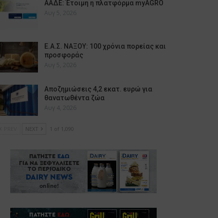
ΑΑΔΕ: Έτοιμη η πλατφόρμα myAGRO
Αυγ 5, 2026
Ε.Α.Σ. ΝΑΞΟΥ: 100 χρόνια πορείας και
προσφοράς
Αυγ 5, 2026
Αποζημιώσεις 4,2 εκατ. ευρώ για
θανατωθέντα ζώα
Αυγ 4, 2026
PREV
NEXT
1 of 1,090