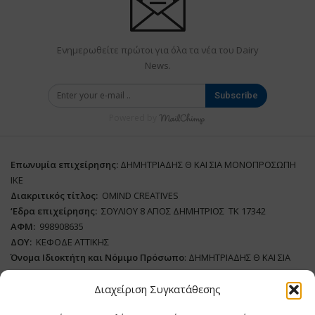
Ενημερωθείτε πρώτοι για όλα τα νέα του Dairy
News.
Subscribe
Powered by
Επωνυμία επιχείρησης:
ΔΗΜΗΤΡΙΑΔΗΣ Θ ΚΑΙ ΣΙΑ ΜΟΝΟΠΡΟΣΩΠΗ
ΙΚΕ
Διακριτικός τίτλος:
ΟΜΙΝD CREATIVES
‘
E
δρα επιχείρησης:
ΣΟΥΛΙΟΥ 8 ΑΓΙΟΣ ΔΗΜΗΤΡΙΟΣ ΤΚ 17342
ΑΦΜ:
998908635
ΔΟΥ:
ΚΕΦΟΔΕ ΑΤΤΙΚΗΣ
Όνομα Ιδιοκτήτη και Νόμιμο Πρόσωπο
: ΔΗΜΗΤΡΙΑΔΗΣ Θ ΚΑΙ ΣΙΑ
ΜΟΝΟΠΡΟΣΩΠΗ ΙΚΕ
Διαχείριση Συγκατάθεσης
Διευθυντής Σύνταξης:
ΑΘΑΝΑΣΙΟΣ ΑΝΤΩΝΙΟΥ