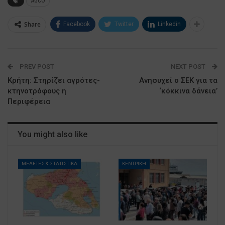
AGCO
Share
Facebook
Twitter
Linkedin
PREV POST
NEXT POST
Κρήτη: Στηρίζει αγρότες-
Ανησυχεί ο ΣΕΚ για τα
κτηνοτρόφους η
‘κόκκινα δάνεια’
Περιφέρεια
You might also like
ΜΕΛΕΤΕΣ & ΣΤΑΤΙΣΤΙΚΑ
ΚΕΝΤΡΙΚΗ