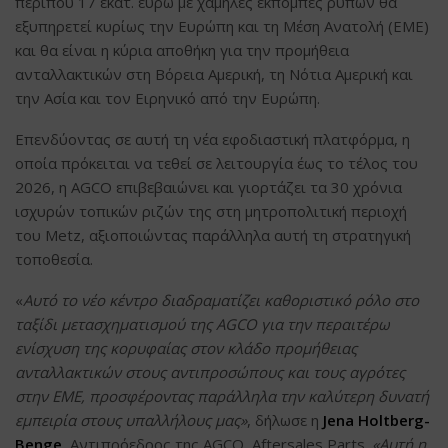
περίπου 17 εκατ. ευρώ με χαμηλές εκπομπές ρύπων θα
εξυπηρετεί κυρίως την Ευρώπη και τη Μέση Ανατολή (EME)
και θα είναι η κύρια αποθήκη για την προμήθεια
ανταλλακτικών στη Βόρεια Αμερική, τη Νότια Αμερική και
την Ασία και τον Ειρηνικό από την Ευρώπη.
Επενδύοντας σε αυτή τη νέα εφοδιαστική πλατφόρμα, η
οποία πρόκειται να τεθεί σε λειτουργία έως το τέλος του
2026, η AGCO επιβεβαιώνει και γιορτάζει τα 30 χρόνια
ισχυρών τοπικών ριζών της στη μητροπολιτική περιοχή
του Metz, αξιοποιώντας παράλληλα αυτή τη στρατηγική
τοποθεσία.
«
Αυτό το νέο κέντρο διαδραματίζει καθοριστικό ρόλο στο
ταξίδι μετασχηματισμού της AGCO για την περαιτέρω
ενίσχυση της κορυφαίας στον κλάδο προμήθειας
ανταλλακτικών στους αντιπροσώπους και τους αγρότες
στην ΕΜΕ, προσφέροντας παράλληλα την καλύτερη δυνατή
εμπειρία στους υπαλλήλους μας»
, δήλωσε η
Jena Holtberg-
Benge,
Αντιπρόεδρος της AGCO, Aftersales Parts.
«Αυτή η