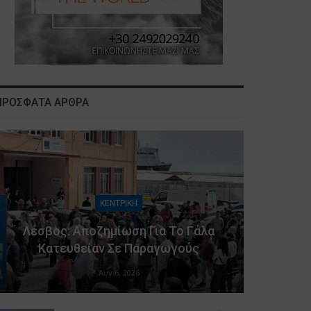
ΠΡΟΣΦΑΤΑ ΑΡΘΡΑ
ΚΕΝΤΡΙΚΗ
Λέσβος: Αποζημίωση Για Το Γάλα
Κατευθείαν Σε Παραγωγούς
Αυγ 6, 2026