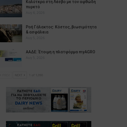
Καλύτερα στη Λέσβο με τον αφθώδη
πυρετό
Αυγ 6, 2026
Ροή Γάλακτος: Κόστος, βιωσιμότητα
& ασφάλεια
Αυγ 5, 2026
ΑΑΔΕ: Έτοιμη η πλατφόρμα myAGRO
Αυγ 5, 2026
PREV
NEXT
1 of 1,090