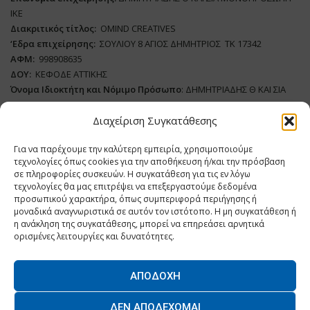
ΙΚΕ
Διακριτικός τίτλος:
ΟΜΙΝD CREATIVES
‘
E
δρα επιχείρησης:
ΣΟΥΛΙΟΥ 8 ΑΓΙΟΣ ΔΗΜΗΤΡΙΟΣ ΤΚ 17342
ΑΦΜ:
998908635
ΔΟΥ:
ΚΕΦΟΔΕ ΑΤΤΙΚΗΣ
Όνομα Ιδιοκτήτη και Νόμιμο Πρόσωπο
: ΔΗΜΗΤΡΙΑΔΗΣ Θ ΚΑΙ ΣΙΑ
ΜΟΝΟΠΡΟΣΩΠΗ ΙΚΕ
Διαχείριση Συγκατάθεσης
Διευθυντής Σύνταξης:
ΑΘΑΝΑΣΙΟΣ ΑΝΤΩΝΙΟΥ
Για να παρέχουμε την καλύτερη εμπειρία, χρησιμοποιούμε
Domain
:
www.dairynews.gr
τεχνολογίες όπως cookies για την αποθήκευση ή/και την πρόσβαση
Δικαιούχος
Domain
:
ΔΗΜΗΤΡΙΑΔΗΣ Θ ΚΑΙ ΣΙΑ ΜΟΝΟΠΡΟΣΩΠΗ ΙΚΕ
σε πληροφορίες συσκευών. Η συγκατάθεση για τις εν λόγω
Διευθυντής:
ΕΥΘΥΜΙΑΤΟΥ ΜΑΡΙΑ
τεχνολογίες θα μας επιτρέψει να επεξεργαστούμε δεδομένα
Διαχειριστής:
ΕΥΘΥΜΙΑΤΟΥ ΜΑΡΙΑ
προσωπικού χαρακτήρα, όπως συμπεριφορά περιήγησης ή
μοναδικά αναγνωριστικά σε αυτόν τον ιστότοπο. Η μη συγκατάθεση ή
Δήλωση Συμμόρφωσης
η ανάκληση της συγκατάθεσης, μπορεί να επηρεάσει αρνητικά
ορισμένες λειτουργίες και δυνατότητες.
ΑΠΟΔΟΧΉ
Home
ΝΕΑ
ΠΑΡΑΓΩΓΗ
ΝΕΑ ΠΡΟΙΟΝΤΑ
ΛΕΙΤΟΥΡΓΙΑ
ΔΕΝ ΑΠΟΔΈΧΟΜΑΙ
ΕΠΙΧΕΙΡΗΣΕΙΣ
ΕΠΙΚΟΙΝΩΝΙΑ