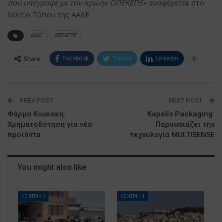
που υπέγραψε με τον πρώην ΟΠΕΚΕΠΕ»
αναφέρεται στο
δελτίο Τύπου της ΑΑΔΕ.
ΑΑΔΕ
ΟΠΕΚΕΠΕ
Share
Facebook
Twitter
Linkedin
PREV POST
NEXT POST
Φάρμα Κουκάκη:
Kapelis Packaging:
Χρηματοδότηση για νέα
Παρουσιάζει την
προϊόντα
τεχνολογία MULTISENSE
You might also like
ΚΕΝΤΡΙΚΗ
ΚΕΝΤΡΙΚΗ