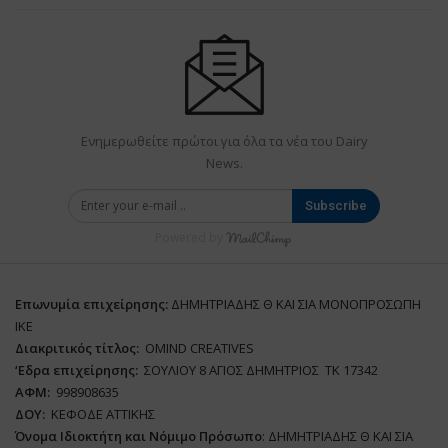
Ενημερωθείτε πρώτοι για όλα τα νέα του Dairy
News.
Subscribe
Powered by
Επωνυμία επιχείρησης:
ΔΗΜΗΤΡΙΑΔΗΣ Θ ΚΑΙ ΣΙΑ ΜΟΝΟΠΡΟΣΩΠΗ
ΙΚΕ
Διακριτικός τίτλος:
ΟΜΙΝD CREATIVES
‘
E
δρα επιχείρησης:
ΣΟΥΛΙΟΥ 8 ΑΓΙΟΣ ΔΗΜΗΤΡΙΟΣ ΤΚ 17342
ΑΦΜ:
998908635
ΔΟΥ:
ΚΕΦΟΔΕ ΑΤΤΙΚΗΣ
Όνομα Ιδιοκτήτη και Νόμιμο Πρόσωπο
: ΔΗΜΗΤΡΙΑΔΗΣ Θ ΚΑΙ ΣΙΑ