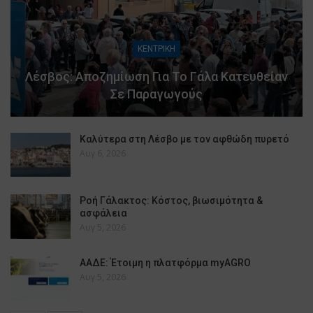
ΚΕΝΤΡΙΚΗ
Λέσβος: Αποζημίωση Για Το Γάλα Κατευθείαν
Σε Παραγωγούς
Καλύτερα στη Λέσβο με τον αφθώδη πυρετό
Αυγ 6, 2026
Ροή Γάλακτος: Κόστος, βιωσιμότητα &
ασφάλεια
Αυγ 5, 2026
ΑΑΔΕ: Έτοιμη η πλατφόρμα myAGRO
Αυγ 5, 2026