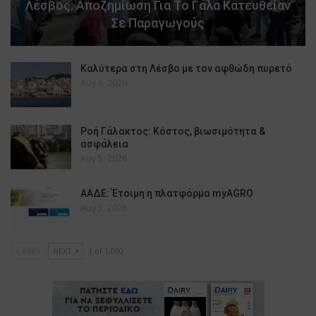
Λέσβος: Αποζημίωση Για Το Γάλα Κατευθείαν
Σε Παραγωγούς
Καλύτερα στη Λέσβο με τον αφθώδη πυρετό
Αυγ 6, 2026
Ροή Γάλακτος: Κόστος, βιωσιμότητα &
ασφάλεια
Αυγ 5, 2026
ΑΑΔΕ: Έτοιμη η πλατφόρμα myAGRO
Αυγ 5, 2026
PREV
NEXT
1 of 1,090