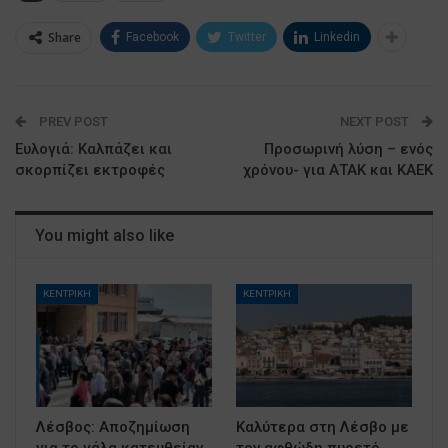
Share
Facebook
Twitter
Linkedin
PREV POST
NEXT POST
Ευλογιά: Καλπάζει και
Προσωρινή λύση – ενός
σκορπίζει εκτροφές
χρόνου- για ΑΤΑΚ και ΚΑΕΚ
You might also like
ΚΕΝΤΡΙΚΗ
ΚΕΝΤΡΙΚΗ
Λέσβος: Αποζημίωση
Καλύτερα στη Λέσβο με