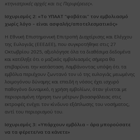
κτηνιατρικές αρχές και τις Περιφέρειες».
Ισχυρισμός 2: «Το ΥΠΑΑΤ “φοβάται” τον εμβολιασμό
χωρίς λόγο – είναι ασφαλής/αποτελεσματικός»
Η Εθνική Επιστημονική Επιτροπή Διαχείρισης και Ελέγχου
της Ευλογιάς (ΕΕΕΔΕΕ), που συγκροτήθηκε στις 27
Οκτωβρίου 2025, αξιολόγησε όλα τα διαθέσιμα δεδομένα
και κατέληξε ότι ο μαζικός εμβολιασμός σήμερα θα
επιβαρύνει την κατάσταση. Λαμβάνοντας υπόψη ότι τα
εμβόλια περιέχουν ζωντανό τον ιό της ευλογιάς μειωμένης
λοιμογόνου δύναμης και επειδή η νόσος έχει ισχυρό
παθογόνο δυναμικό, η χρήση εμβολίων, όταν γίνεται με
περιορισμένη τήρηση των μέτρων βιοασφάλειας στις
εκτροφές ενέχει τον κίνδυνο εξάπλωσης του νοσήματος,
αντί του περιορισμού του.
Ισχυρισμός 3: «Υπάρχουν εμβόλια – άρα μπορούσατε
να τα φέρετε/να τα κάνετε»