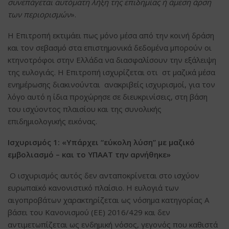
συνεπάγεται αυτόματη λήξη της επιδημίας ή άμεση άρση
των περιορισμών
».
Η Επιτροπή εκτιμάει πως μόνο μέσα από την κοινή δράση
και τον σεβασμό στα επιστημονικά δεδομένα μπορούν οι
κτηνοτρόφοι στην Ελλάδα να διασφαλίσουν την εξάλειψη
της ευλογιάς. Η Επιτροπή ισχυρίζεται οτι στ μαζικά μέσα
ενημέρωσης διακινούνται ανακριβείς ισχυρισμοί, για τον
λόγο αυτό η ίδια προχώρησε σε διευκρινίσεις, στη βάση
του ισχύοντος πλαισίου και της συνολικής
επιδημιολογικής εικόνας.
Ισχυρισμός 1: «Υπάρχει “εύκολη λύση” με μαζικό
εμβολιασμό – και το ΥΠΑΑΤ την αρνήθηκε»
Ο ισχυρισμός αυτός δεν ανταποκρίνεται στο ισχύον
ευρωπαϊκό κανονιστικό πλαίσιο. Η ευλογιά των
αιγοπροβάτων χαρακτηρίζεται ως νόσημα κατηγορίας Α
βάσει του Κανονισμού (ΕΕ) 2016/429 και δεν
αντιμετωπίζεται ως ενδημική νόσος, γεγονός που καθιστά