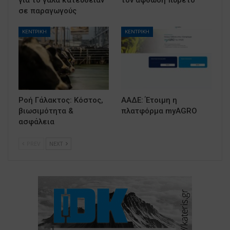
για το γάλα κατευθείαν
τον αφθώδη πυρετό
σε παραγωγούς
ΚΕΝΤΡΙΚΗ
ΚΕΝΤΡΙΚΗ
Ροή Γάλακτος: Κόστος,
ΑΑΔΕ: Έτοιμη η
βιωσιμότητα &
πλατφόρμα myAGRO
ασφάλεια
PREV
NEXT