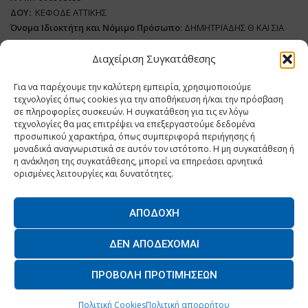
ΔΟΥ:
ΚΕΦΟΔΕ ΑΤΤΙΚΗΣ
Όνομα Ιδιοκτήτη και Νόμιμο Πρόσωπο
: ΔΗΜΗΤΡΙΑΔΗΣ Θ ΚΑΙ ΣΙΑ
ΜΟΝΟΠΡΟΣΩΠΗ ΙΚΕ
Διαχείριση Συγκατάθεσης
Διευθυντής Σύνταξης:
ΑΘΑΝΑΣΙΟΣ ΑΝΤΩΝΙΟΥ
Για να παρέχουμε την καλύτερη εμπειρία, χρησιμοποιούμε
Domain
:
www.dairynews.gr
τεχνολογίες όπως cookies για την αποθήκευση ή/και την πρόσβαση
Δικαιούχος
Domain
:
ΔΗΜΗΤΡΙΑΔΗΣ Θ ΚΑΙ ΣΙΑ ΜΟΝΟΠΡΟΣΩΠΗ ΙΚΕ
σε πληροφορίες συσκευών. Η συγκατάθεση για τις εν λόγω
Διευθυντής:
ΕΥΘΥΜΙΑΤΟΥ ΜΑΡΙΑ
τεχνολογίες θα μας επιτρέψει να επεξεργαστούμε δεδομένα
Διαχειριστής:
ΕΥΘΥΜΙΑΤΟΥ ΜΑΡΙΑ
προσωπικού χαρακτήρα, όπως συμπεριφορά περιήγησης ή
μοναδικά αναγνωριστικά σε αυτόν τον ιστότοπο. Η μη συγκατάθεση ή
Δήλωση Συμμόρφωσης
η ανάκληση της συγκατάθεσης, μπορεί να επηρεάσει αρνητικά
ορισμένες λειτουργίες και δυνατότητες.
ΑΠΟΔΟΧΉ
Home
ΝΕΑ
ΠΑΡΑΓΩΓΗ
ΝΕΑ ΠΡΟΙΟΝΤΑ
ΛΕΙΤΟΥΡΓΙΑ
ΔΕΝ ΑΠΟΔΈΧΟΜΑΙ
ΕΠΙΧΕΙΡΗΣΕΙΣ
ΕΠΙΚΟΙΝΩΝΙΑ
ΠΡΟΒΟΛΉ ΠΡΟΤΙΜΉΣΕΩΝ
O.MIND CREATIVES
© 2026 - All Rights Reserved. -
Πολιτική Απορρήτου
Powered by
BYTE A COOKIE
Πολιτική Cookies
Πολιτική απορρήτου