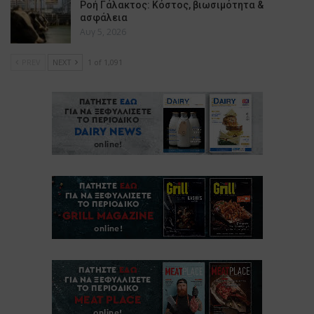
Ροή Γάλακτος: Κόστος, βιωσιμότητα &
ασφάλεια
Αυγ 5, 2026
PREV
NEXT
1 of 1,091