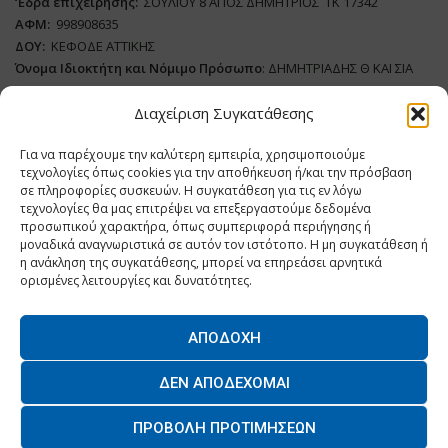
‘
E
δρα επιχείρησης:
ΣΟΥΛΙΟΥ 8 ΑΓΙΟΣ ΔΗΜΗΤΡΙΟΣ ΤΚ 17342
ΑΦΜ:
998908635
ΔΟΥ:
ΚΕΦΟΔΕ ΑΤΤΙΚΗΣ
Όνομα Ιδιοκτήτη και Νόμιμο Πρόσωπο
: ΔΗΜΗΤΡΙΑΔΗΣ Θ ΚΑΙ ΣΙΑ
ΜΟΝΟΠΡΟΣΩΠΗ ΙΚΕ
Διαχείριση Συγκατάθεσης
Διευθυντής Σύνταξης:
ΑΘΑΝΑΣΙΟΣ ΑΝΤΩΝΙΟΥ
Για να παρέχουμε την καλύτερη εμπειρία, χρησιμοποιούμε
Domain
:
www.dairynews.gr
τεχνολογίες όπως cookies για την αποθήκευση ή/και την πρόσβαση
Δικαιούχος
Domain
:
ΔΗΜΗΤΡΙΑΔΗΣ Θ ΚΑΙ ΣΙΑ ΜΟΝΟΠΡΟΣΩΠΗ ΙΚΕ
σε πληροφορίες συσκευών. Η συγκατάθεση για τις εν λόγω
Διευθυντής:
ΕΥΘΥΜΙΑΤΟΥ ΜΑΡΙΑ
τεχνολογίες θα μας επιτρέψει να επεξεργαστούμε δεδομένα
Διαχειριστής:
ΕΥΘΥΜΙΑΤΟΥ ΜΑΡΙΑ
προσωπικού χαρακτήρα, όπως συμπεριφορά περιήγησης ή
μοναδικά αναγνωριστικά σε αυτόν τον ιστότοπο. Η μη συγκατάθεση ή
Δήλωση Συμμόρφωσης
η ανάκληση της συγκατάθεσης, μπορεί να επηρεάσει αρνητικά
ορισμένες λειτουργίες και δυνατότητες.
ΑΠΟΔΟΧΉ
Home
ΝΕΑ
ΠΑΡΑΓΩΓΗ
ΝΕΑ ΠΡΟΙΟΝΤΑ
ΛΕΙΤΟΥΡΓΙΑ
ΔΕΝ ΑΠΟΔΈΧΟΜΑΙ
ΕΠΙΧΕΙΡΗΣΕΙΣ
ΕΠΙΚΟΙΝΩΝΙΑ
ΠΡΟΒΟΛΉ ΠΡΟΤΙΜΉΣΕΩΝ
O.MIND CREATIVES
© 2026 - All Rights Reserved. -
Πολιτική Απορρήτου