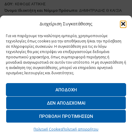
ΔΟΥ:
ΚΕΦΟΔΕ ΑΤΤΙΚΗΣ
Όνομα Ιδιοκτήτη και Νόμιμο Πρόσωπο
: ΔΗΜΗΤΡΙΑΔΗΣ Θ ΚΑΙ ΣΙΑ
ΜΟΝΟΠΡΟΣΩΠΗ ΙΚΕ
Διαχείριση Συγκατάθεσης
Διευθυντής Σύνταξης:
ΑΘΑΝΑΣΙΟΣ ΑΝΤΩΝΙΟΥ
Για να παρέχουμε την καλύτερη εμπειρία, χρησιμοποιούμε
Domain
:
www.dairynews.gr
τεχνολογίες όπως cookies για την αποθήκευση ή/και την πρόσβαση
Δικαιούχος
Domain
:
ΔΗΜΗΤΡΙΑΔΗΣ Θ ΚΑΙ ΣΙΑ ΜΟΝΟΠΡΟΣΩΠΗ ΙΚΕ
σε πληροφορίες συσκευών. Η συγκατάθεση για τις εν λόγω
Διευθυντής:
ΕΥΘΥΜΙΑΤΟΥ ΜΑΡΙΑ
τεχνολογίες θα μας επιτρέψει να επεξεργαστούμε δεδομένα
Διαχειριστής:
ΕΥΘΥΜΙΑΤΟΥ ΜΑΡΙΑ
προσωπικού χαρακτήρα, όπως συμπεριφορά περιήγησης ή
μοναδικά αναγνωριστικά σε αυτόν τον ιστότοπο. Η μη συγκατάθεση ή
Δήλωση Συμμόρφωσης
η ανάκληση της συγκατάθεσης, μπορεί να επηρεάσει αρνητικά
ορισμένες λειτουργίες και δυνατότητες.
ΑΠΟΔΟΧΉ
Home
ΝΕΑ
ΠΑΡΑΓΩΓΗ
ΝΕΑ ΠΡΟΙΟΝΤΑ
ΛΕΙΤΟΥΡΓΙΑ
ΔΕΝ ΑΠΟΔΈΧΟΜΑΙ
ΕΠΙΧΕΙΡΗΣΕΙΣ
ΕΠΙΚΟΙΝΩΝΙΑ
ΠΡΟΒΟΛΉ ΠΡΟΤΙΜΉΣΕΩΝ
O.MIND CREATIVES
© 2026 - All Rights Reserved. -
Πολιτική Απορρήτου
Powered by
BYTE A COOKIE
Πολιτική Cookies
Πολιτική απορρήτου