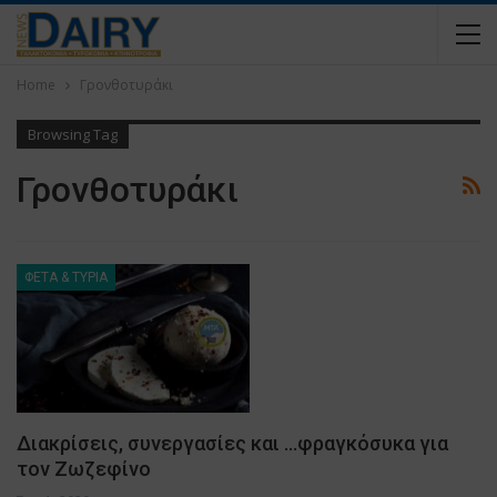
Home
Γρονθοτυράκι
Browsing Tag
Γρονθοτυράκι
ΦΕΤΑ & ΤΥΡΙΑ
Διακρίσεις, συνεργασίες και …φραγκόσυκα για
τον Ζωζεφίνο