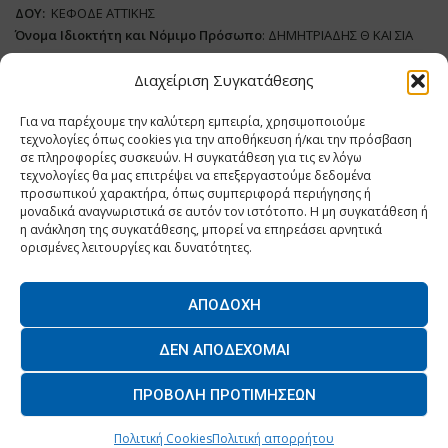
ΔΟΥ:
ΚΕΦΟΔΕ ΑΤΤΙΚΗΣ
Όνομα Ιδιοκτήτη και Νόμιμο Πρόσωπο
: ΔΗΜΗΤΡΙΑΔΗΣ Θ ΚΑΙ ΣΙΑ
ΜΟΝΟΠΡΟΣΩΠΗ ΙΚΕ
Διαχείριση Συγκατάθεσης
Διευθυντής Σύνταξης:
ΑΘΑΝΑΣΙΟΣ ΑΝΤΩΝΙΟΥ
Για να παρέχουμε την καλύτερη εμπειρία, χρησιμοποιούμε
Domain
:
www.dairynews.gr
τεχνολογίες όπως cookies για την αποθήκευση ή/και την πρόσβαση
Δικαιούχος
Domain
:
ΔΗΜΗΤΡΙΑΔΗΣ Θ ΚΑΙ ΣΙΑ ΜΟΝΟΠΡΟΣΩΠΗ ΙΚΕ
σε πληροφορίες συσκευών. Η συγκατάθεση για τις εν λόγω
Διευθυντής:
ΕΥΘΥΜΙΑΤΟΥ ΜΑΡΙΑ
τεχνολογίες θα μας επιτρέψει να επεξεργαστούμε δεδομένα
Διαχειριστής:
ΕΥΘΥΜΙΑΤΟΥ ΜΑΡΙΑ
προσωπικού χαρακτήρα, όπως συμπεριφορά περιήγησης ή
μοναδικά αναγνωριστικά σε αυτόν τον ιστότοπο. Η μη συγκατάθεση ή
Δήλωση Συμμόρφωσης
η ανάκληση της συγκατάθεσης, μπορεί να επηρεάσει αρνητικά
ορισμένες λειτουργίες και δυνατότητες.
ΑΠΟΔΟΧΉ
Home
ΝΕΑ
ΠΑΡΑΓΩΓΗ
ΝΕΑ ΠΡΟΙΟΝΤΑ
ΛΕΙΤΟΥΡΓΙΑ
ΔΕΝ ΑΠΟΔΈΧΟΜΑΙ
ΕΠΙΧΕΙΡΗΣΕΙΣ
ΕΠΙΚΟΙΝΩΝΙΑ
ΠΡΟΒΟΛΉ ΠΡΟΤΙΜΉΣΕΩΝ
O.MIND CREATIVES
© 2026 - All Rights Reserved. -
Πολιτική Απορρήτου
Powered by
BYTE A COOKIE
Πολιτική Cookies
Πολιτική απορρήτου