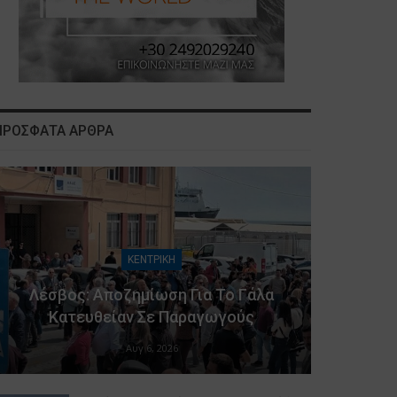
ΠΡΟΣΦΑΤΑ ΑΡΘΡΑ
ΚΕΝΤΡΙΚΗ
Λέσβος: Αποζημίωση Για Το Γάλα
Κατευθείαν Σε Παραγωγούς
Αυγ 6, 2026