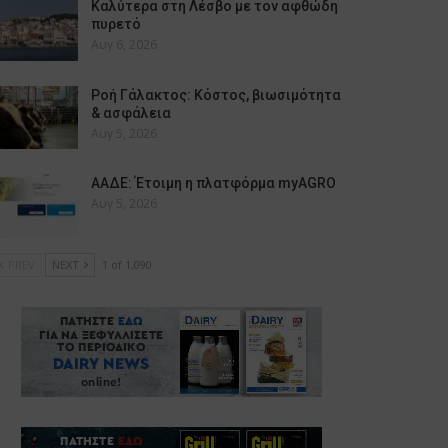
Καλύτερα στη Λέσβο με τον αφθώδη
πυρετό
Αυγ 6, 2026
Ροή Γάλακτος: Κόστος, βιωσιμότητα
& ασφάλεια
Αυγ 5, 2026
ΑΑΔΕ: Έτοιμη η πλατφόρμα myAGRO
Αυγ 5, 2026
PREV
NEXT
1 of 1,090