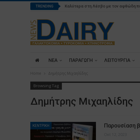
Καλύτερα στη Λέσβο με τον αφθώδη π
TRENDING
ΝΕΑ
ΠΑΡΑΓΩΓΗ
ΛΕΙΤΟΥΡΓΙΑ
Home
Δημήτρης Μιχαηλίδης
Browsing Tag
Δημήτρης Μιχαηλίδης
Παρουσίαση β
ΚΕΝΤΡΙΚΗ
Οκτ 12, 2023