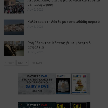
Λέσβος: Αποζημίωση για το γάλα κατευθείαν
σε παραγωγούς
Αυγ 6, 2026
Καλύτερα στη Λέσβο με τον αφθώδη πυρετό
Αυγ 6, 2026
Ροή Γάλακτος: Κόστος, βιωσιμότητα &
ασφάλεια
Αυγ 5, 2026
PREV
NEXT
1 of 1,091