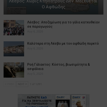
Λέσβος: Χωρίς Κτηνιάτρους Δεν ‘μαζεύεται’
Ο Αφθώδης
Λέσβος: Αποζημίωση για το γάλα κατευθείαν
σε παραγωγούς
Αυγ 6, 2026
Καλύτερα στη Λέσβο με τον αφθώδη πυρετό
Αυγ 6, 2026
Ροή Γάλακτος: Κόστος, βιωσιμότητα &
ασφάλεια
Αυγ 5, 2026
PREV
NEXT
1 of 1,091