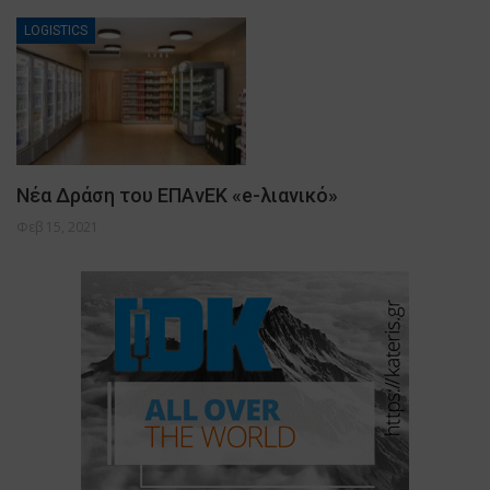
LOGISTICS
Νέα Δράση του ΕΠΑνΕΚ «e-λιανικό»
Φεβ 15, 2021