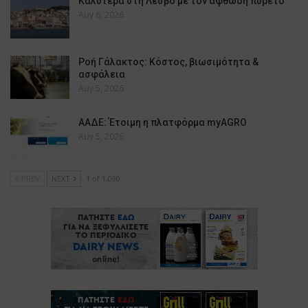
Καλύτερα στη Λέσβο με τον αφθώδη πυρετό
Αυγ 6, 2026
Ροή Γάλακτος: Κόστος, βιωσιμότητα &
ασφάλεια
Αυγ 5, 2026
ΑΑΔΕ: Έτοιμη η πλατφόρμα myAGRO
Αυγ 5, 2026
PREV
NEXT
1 of 1,090