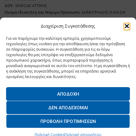
ΔΟΥ:
ΚΕΦΟΔΕ ΑΤΤΙΚΗΣ
Όνομα Ιδιοκτήτη και Νόμιμο Πρόσωπο
: ΔΗΜΗΤΡΙΑΔΗΣ Θ ΚΑΙ ΣΙΑ
ΜΟΝΟΠΡΟΣΩΠΗ ΙΚΕ
Διαχείριση Συγκατάθεσης
Διευθυντής Σύνταξης:
ΑΘΑΝΑΣΙΟΣ ΑΝΤΩΝΙΟΥ
Για να παρέχουμε την καλύτερη εμπειρία, χρησιμοποιούμε
Domain
:
www.dairynews.gr
τεχνολογίες όπως cookies για την αποθήκευση ή/και την πρόσβαση
Δικαιούχος
Domain
:
ΔΗΜΗΤΡΙΑΔΗΣ Θ ΚΑΙ ΣΙΑ ΜΟΝΟΠΡΟΣΩΠΗ ΙΚΕ
σε πληροφορίες συσκευών. Η συγκατάθεση για τις εν λόγω
Διευθυντής:
ΕΥΘΥΜΙΑΤΟΥ ΜΑΡΙΑ
τεχνολογίες θα μας επιτρέψει να επεξεργαστούμε δεδομένα
Διαχειριστής:
ΕΥΘΥΜΙΑΤΟΥ ΜΑΡΙΑ
προσωπικού χαρακτήρα, όπως συμπεριφορά περιήγησης ή
μοναδικά αναγνωριστικά σε αυτόν τον ιστότοπο. Η μη συγκατάθεση ή
Δήλωση Συμμόρφωσης
η ανάκληση της συγκατάθεσης, μπορεί να επηρεάσει αρνητικά
ορισμένες λειτουργίες και δυνατότητες.
ΑΠΟΔΟΧΉ
Home
ΝΕΑ
ΠΑΡΑΓΩΓΗ
ΝΕΑ ΠΡΟΙΟΝΤΑ
ΛΕΙΤΟΥΡΓΙΑ
ΔΕΝ ΑΠΟΔΈΧΟΜΑΙ
ΕΠΙΧΕΙΡΗΣΕΙΣ
ΕΠΙΚΟΙΝΩΝΙΑ
ΠΡΟΒΟΛΉ ΠΡΟΤΙΜΉΣΕΩΝ
O.MIND CREATIVES
© 2026 - All Rights Reserved. -
Πολιτική Απορρήτου
Powered by
BYTE A COOKIE
Πολιτική Cookies
Πολιτική απορρήτου