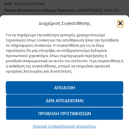
ΔΟΥ:
ΚΕΦΟΔΕ ΑΤΤΙΚΗΣ
Όνομα Ιδιοκτήτη και Νόμιμο Πρόσωπο
: ΔΗΜΗΤΡΙΑΔΗΣ Θ ΚΑΙ ΣΙΑ
ΜΟΝΟΠΡΟΣΩΠΗ ΙΚΕ
Διαχείριση Συγκατάθεσης
Διευθυντής Σύνταξης:
ΑΘΑΝΑΣΙΟΣ ΑΝΤΩΝΙΟΥ
Για να παρέχουμε την καλύτερη εμπειρία, χρησιμοποιούμε
Domain
:
www.dairynews.gr
τεχνολογίες όπως cookies για την αποθήκευση ή/και την πρόσβαση
Δικαιούχος
Domain
:
ΔΗΜΗΤΡΙΑΔΗΣ Θ ΚΑΙ ΣΙΑ ΜΟΝΟΠΡΟΣΩΠΗ ΙΚΕ
σε πληροφορίες συσκευών. Η συγκατάθεση για τις εν λόγω
Διευθυντής:
ΕΥΘΥΜΙΑΤΟΥ ΜΑΡΙΑ
τεχνολογίες θα μας επιτρέψει να επεξεργαστούμε δεδομένα
Διαχειριστής:
ΕΥΘΥΜΙΑΤΟΥ ΜΑΡΙΑ
προσωπικού χαρακτήρα, όπως συμπεριφορά περιήγησης ή
μοναδικά αναγνωριστικά σε αυτόν τον ιστότοπο. Η μη συγκατάθεση ή
Δήλωση Συμμόρφωσης
η ανάκληση της συγκατάθεσης, μπορεί να επηρεάσει αρνητικά
ορισμένες λειτουργίες και δυνατότητες.
ΑΠΟΔΟΧΉ
Home
ΝΕΑ
ΠΑΡΑΓΩΓΗ
ΝΕΑ ΠΡΟΙΟΝΤΑ
ΛΕΙΤΟΥΡΓΙΑ
ΔΕΝ ΑΠΟΔΈΧΟΜΑΙ
ΕΠΙΧΕΙΡΗΣΕΙΣ
ΕΠΙΚΟΙΝΩΝΙΑ
ΠΡΟΒΟΛΉ ΠΡΟΤΙΜΉΣΕΩΝ
O.MIND CREATIVES
© 2026 - All Rights Reserved. -
Πολιτική Απορρήτου
Powered by
BYTE A COOKIE
Πολιτική Cookies
Πολιτική απορρήτου