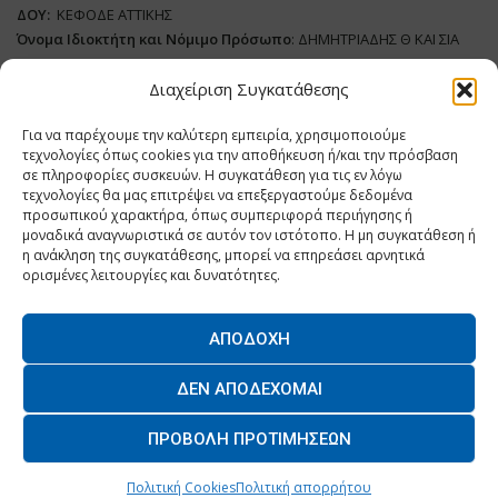
ΔΟΥ:
ΚΕΦΟΔΕ ΑΤΤΙΚΗΣ
Όνομα Ιδιοκτήτη και Νόμιμο Πρόσωπο
: ΔΗΜΗΤΡΙΑΔΗΣ Θ ΚΑΙ ΣΙΑ
ΜΟΝΟΠΡΟΣΩΠΗ ΙΚΕ
Διαχείριση Συγκατάθεσης
Διευθυντής Σύνταξης:
ΑΘΑΝΑΣΙΟΣ ΑΝΤΩΝΙΟΥ
Για να παρέχουμε την καλύτερη εμπειρία, χρησιμοποιούμε
Domain
:
www.dairynews.gr
τεχνολογίες όπως cookies για την αποθήκευση ή/και την πρόσβαση
Δικαιούχος
Domain
:
ΔΗΜΗΤΡΙΑΔΗΣ Θ ΚΑΙ ΣΙΑ ΜΟΝΟΠΡΟΣΩΠΗ ΙΚΕ
σε πληροφορίες συσκευών. Η συγκατάθεση για τις εν λόγω
Διευθυντής:
ΕΥΘΥΜΙΑΤΟΥ ΜΑΡΙΑ
τεχνολογίες θα μας επιτρέψει να επεξεργαστούμε δεδομένα
Διαχειριστής:
ΕΥΘΥΜΙΑΤΟΥ ΜΑΡΙΑ
προσωπικού χαρακτήρα, όπως συμπεριφορά περιήγησης ή
μοναδικά αναγνωριστικά σε αυτόν τον ιστότοπο. Η μη συγκατάθεση ή
Δήλωση Συμμόρφωσης
η ανάκληση της συγκατάθεσης, μπορεί να επηρεάσει αρνητικά
ορισμένες λειτουργίες και δυνατότητες.
ΑΠΟΔΟΧΉ
Home
ΝΕΑ
ΠΑΡΑΓΩΓΗ
ΝΕΑ ΠΡΟΙΟΝΤΑ
ΛΕΙΤΟΥΡΓΙΑ
ΔΕΝ ΑΠΟΔΈΧΟΜΑΙ
ΕΠΙΧΕΙΡΗΣΕΙΣ
ΕΠΙΚΟΙΝΩΝΙΑ
ΠΡΟΒΟΛΉ ΠΡΟΤΙΜΉΣΕΩΝ
O.MIND CREATIVES
© 2026 - All Rights Reserved. -
Πολιτική Απορρήτου
Powered by
BYTE A COOKIE
Πολιτική Cookies
Πολιτική απορρήτου