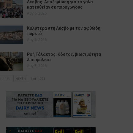
Λέσβος: Αποζημίωση για το γάλα
κατευθείαν σε παραγωγούς
Αυγ 6, 2026
Καλύτερα στη Λέσβο με τον αφθώδη
πυρετό
Αυγ 6, 2026
Ροή Γάλακτος: Κόστος, βιωσιμότητα
& ασφάλεια
Αυγ 5, 2026
PREV
NEXT
1 of 1,091