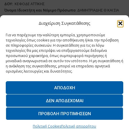
ΔΟΥ:
ΚΕΦΟΔΕ ΑΤΤΙΚΗΣ
Όνομα Ιδιοκτήτη και Νόμιμο Πρόσωπο
: ΔΗΜΗΤΡΙΑΔΗΣ Θ ΚΑΙ ΣΙΑ
ΜΟΝΟΠΡΟΣΩΠΗ ΙΚΕ
Διαχείριση Συγκατάθεσης
Διευθυντής Σύνταξης:
ΑΘΑΝΑΣΙΟΣ ΑΝΤΩΝΙΟΥ
Για να παρέχουμε την καλύτερη εμπειρία, χρησιμοποιούμε
Domain
:
www.dairynews.gr
τεχνολογίες όπως cookies για την αποθήκευση ή/και την πρόσβαση
Δικαιούχος
Domain
:
ΔΗΜΗΤΡΙΑΔΗΣ Θ ΚΑΙ ΣΙΑ ΜΟΝΟΠΡΟΣΩΠΗ ΙΚΕ
σε πληροφορίες συσκευών. Η συγκατάθεση για τις εν λόγω
Διευθυντής:
ΕΥΘΥΜΙΑΤΟΥ ΜΑΡΙΑ
τεχνολογίες θα μας επιτρέψει να επεξεργαστούμε δεδομένα
Διαχειριστής:
ΕΥΘΥΜΙΑΤΟΥ ΜΑΡΙΑ
προσωπικού χαρακτήρα, όπως συμπεριφορά περιήγησης ή
μοναδικά αναγνωριστικά σε αυτόν τον ιστότοπο. Η μη συγκατάθεση ή
Δήλωση Συμμόρφωσης
η ανάκληση της συγκατάθεσης, μπορεί να επηρεάσει αρνητικά
ορισμένες λειτουργίες και δυνατότητες.
ΑΠΟΔΟΧΉ
Home
ΝΕΑ
ΠΑΡΑΓΩΓΗ
ΝΕΑ ΠΡΟΙΟΝΤΑ
ΛΕΙΤΟΥΡΓΙΑ
ΔΕΝ ΑΠΟΔΈΧΟΜΑΙ
ΕΠΙΧΕΙΡΗΣΕΙΣ
ΕΠΙΚΟΙΝΩΝΙΑ
ΠΡΟΒΟΛΉ ΠΡΟΤΙΜΉΣΕΩΝ
O.MIND CREATIVES
© 2026 - All Rights Reserved. -
Πολιτική Απορρήτου
Powered by
BYTE A COOKIE
Πολιτική Cookies
Πολιτική απορρήτου