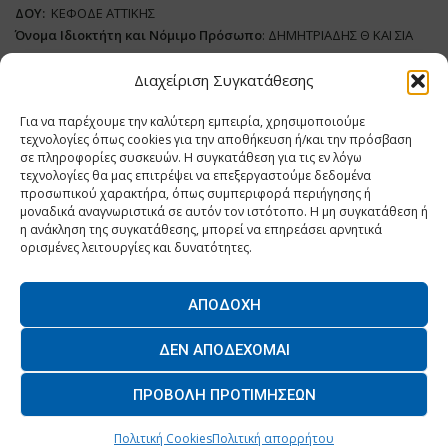
ΔΟΥ:
ΚΕΦΟΔΕ ΑΤΤΙΚΗΣ
Όνομα Ιδιοκτήτη και Νόμιμο Πρόσωπο
: ΔΗΜΗΤΡΙΑΔΗΣ Θ ΚΑΙ ΣΙΑ
ΜΟΝΟΠΡΟΣΩΠΗ ΙΚΕ
Διαχείριση Συγκατάθεσης
Διευθυντής Σύνταξης:
ΑΘΑΝΑΣΙΟΣ ΑΝΤΩΝΙΟΥ
Για να παρέχουμε την καλύτερη εμπειρία, χρησιμοποιούμε
Domain
:
www.dairynews.gr
τεχνολογίες όπως cookies για την αποθήκευση ή/και την πρόσβαση
Δικαιούχος
Domain
:
ΔΗΜΗΤΡΙΑΔΗΣ Θ ΚΑΙ ΣΙΑ ΜΟΝΟΠΡΟΣΩΠΗ ΙΚΕ
σε πληροφορίες συσκευών. Η συγκατάθεση για τις εν λόγω
Διευθυντής:
ΕΥΘΥΜΙΑΤΟΥ ΜΑΡΙΑ
τεχνολογίες θα μας επιτρέψει να επεξεργαστούμε δεδομένα
Διαχειριστής:
ΕΥΘΥΜΙΑΤΟΥ ΜΑΡΙΑ
προσωπικού χαρακτήρα, όπως συμπεριφορά περιήγησης ή
μοναδικά αναγνωριστικά σε αυτόν τον ιστότοπο. Η μη συγκατάθεση ή
Δήλωση Συμμόρφωσης
η ανάκληση της συγκατάθεσης, μπορεί να επηρεάσει αρνητικά
ορισμένες λειτουργίες και δυνατότητες.
ΑΠΟΔΟΧΉ
Home
ΝΕΑ
ΠΑΡΑΓΩΓΗ
ΝΕΑ ΠΡΟΙΟΝΤΑ
ΛΕΙΤΟΥΡΓΙΑ
ΔΕΝ ΑΠΟΔΈΧΟΜΑΙ
ΕΠΙΧΕΙΡΗΣΕΙΣ
ΕΠΙΚΟΙΝΩΝΙΑ
ΠΡΟΒΟΛΉ ΠΡΟΤΙΜΉΣΕΩΝ
O.MIND CREATIVES
© 2026 - All Rights Reserved. -
Πολιτική Απορρήτου
Powered by
BYTE A COOKIE
Πολιτική Cookies
Πολιτική απορρήτου