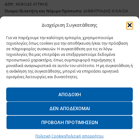
ΔΟΥ:
ΚΕΦΟΔΕ ΑΤΤΙΚΗΣ
Όνομα Ιδιοκτήτη και Νόμιμο Πρόσωπο
: ΔΗΜΗΤΡΙΑΔΗΣ Θ ΚΑΙ ΣΙΑ
ΜΟΝΟΠΡΟΣΩΠΗ ΙΚΕ
Διαχείριση Συγκατάθεσης
Διευθυντής Σύνταξης:
ΑΘΑΝΑΣΙΟΣ ΑΝΤΩΝΙΟΥ
Για να παρέχουμε την καλύτερη εμπειρία, χρησιμοποιούμε
Domain
:
www.dairynews.gr
τεχνολογίες όπως cookies για την αποθήκευση ή/και την πρόσβαση
Δικαιούχος
Domain
:
ΔΗΜΗΤΡΙΑΔΗΣ Θ ΚΑΙ ΣΙΑ ΜΟΝΟΠΡΟΣΩΠΗ ΙΚΕ
σε πληροφορίες συσκευών. Η συγκατάθεση για τις εν λόγω
Διευθυντής:
ΕΥΘΥΜΙΑΤΟΥ ΜΑΡΙΑ
τεχνολογίες θα μας επιτρέψει να επεξεργαστούμε δεδομένα
Διαχειριστής:
ΕΥΘΥΜΙΑΤΟΥ ΜΑΡΙΑ
προσωπικού χαρακτήρα, όπως συμπεριφορά περιήγησης ή
μοναδικά αναγνωριστικά σε αυτόν τον ιστότοπο. Η μη συγκατάθεση ή
Δήλωση Συμμόρφωσης
η ανάκληση της συγκατάθεσης, μπορεί να επηρεάσει αρνητικά
ορισμένες λειτουργίες και δυνατότητες.
ΑΠΟΔΟΧΉ
Home
ΝΕΑ
ΠΑΡΑΓΩΓΗ
ΝΕΑ ΠΡΟΙΟΝΤΑ
ΛΕΙΤΟΥΡΓΙΑ
ΔΕΝ ΑΠΟΔΈΧΟΜΑΙ
ΕΠΙΧΕΙΡΗΣΕΙΣ
ΕΠΙΚΟΙΝΩΝΙΑ
ΠΡΟΒΟΛΉ ΠΡΟΤΙΜΉΣΕΩΝ
O.MIND CREATIVES
© 2026 - All Rights Reserved. -
Πολιτική Απορρήτου
Powered by
BYTE A COOKIE
Πολιτική Cookies
Πολιτική απορρήτου