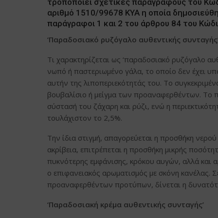
τροποποιεί σχετικές παραγράφους του Κώδι
αριθμό 1510/99678 ΚΥΑ η οποία δημοσιεύθη
παράγραφοι 1 και 2 του άρθρου 84 του Κώδ
‘
Παραδοσιακό ρυζόγαλο
αυθεντικής συνταγής
Τι χαρακτηρίζεται ως ‘παραδοσιακό ρυζόγαλο αυ
νωπό ή παστεριωμένο γάλα, το οποίο δεν έχει υπ
αυτήν της λιποπεριεκότητάς του. Το συγκεκριμένο
βουβαλίσιο ή μείγμα των προαναφερθέντων. Το π
σύστασή του ζάχαρη και ρύζι, ενώ η περιεκτικότ
τουλάχιστον το 2,5%.
Την ίδια στιγμή, απαγορεύεται η προσθήκη νερού 
ακρίβεια, επιτρέπεται η προσθήκη μικρής ποσότ
πυκνότερης εμφάνισης, κρόκου αυγών, αλλά και 
ο επιφανειακός αρωματισμός με σκόνη κανέλας. 
προαναφερθέντων προτύπων, δίνεται η δυνατότη
‘Παραδοσιακή κρέμα αυθεντικής συνταγής’