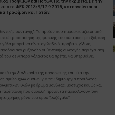
κα Τροφίμων και Ποτών. Για την ακρίβεια, με την
κε στο ΦΕΚ 2013/Β/17.9.2015, καταργούνται οι
ικα Τροφίμων και Ποτών.
’
θεντικής συνταγής’; Το προϊόν που παρασκευάζεται από
οστεί τροποποίηση της φυσικής του σύστασης με εξαίρεση
 γάλα μπορεί να είναι αγελαδινό, πρόβειο, γίδινο,
αραδοσιακό ρυζόγαλο αυθεντικής συνταγής περιέχει στη
ητά του σε λιπαρά γάλακτος θα πρέπει να υπερβαίνει
κατά την διαδικασία της παρασκευής του. Για την
ητας αμυλούχων ουσιών για την δημιουργία προϊόντος
αρωματικών υλών με άρωμα βανίλιας, μαστίχας καθώς και
Σε περίπτωση που ομοειδή προϊόντα παρεκκλίνουν των
τα χρήσης μόνο του όρου “ρυζόγαλο”.