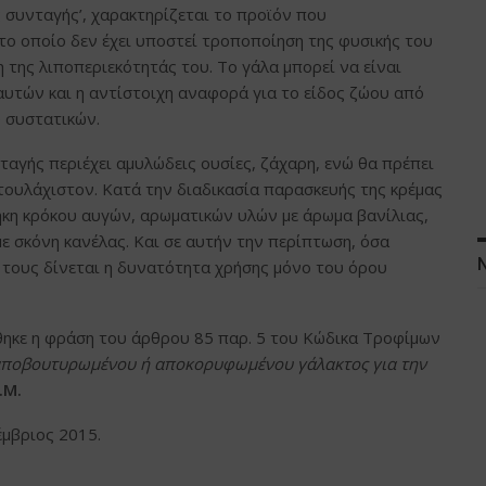
 συνταγής’, χαρακτηρίζεται το προϊόν που
ο οποίο δεν έχει υποστεί τροποποίηση της φυσικής του
 της λιποπεριεκότητάς του. Το γάλα μπορεί να είναι
 αυτών και η αντίστοιχη αναφορά για το είδος ζώου από
ο συστατικών.
αγής περιέχει αμυλώδεις ουσίες, ζάχαρη, ενώ θα πρέπει
 τουλάχιστον. Κατά την διαδικασία παρασκευής της κρέμας
ήκη κρόκου αυγών, αρωματικών υλών με άρωμα βανίλιας,
με σκόνη κανέλας. Και σε αυτήν την περίπτωση, όσα
τους δίνεται η δυνατότητα χρήσης μόνο του όρου
θηκε η φράση του άρθρου 85 παρ. 5 του Κώδικα Τροφίμων
αποβουτυρωμένου ή αποκορυφωμένου γάλακτος για την
.Μ.
έμβριος 2015.