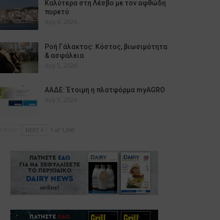
Καλύτερα στη Λέσβο με τον αφθώδη
πυρετό
Αυγ 6, 2026
Ροή Γάλακτος: Κόστος, βιωσιμότητα
& ασφάλεια
Αυγ 5, 2026
ΑΑΔΕ: Έτοιμη η πλατφόρμα myAGRO
Αυγ 5, 2026
PREV
NEXT
1 of 1,090