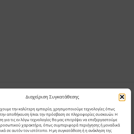
Σ ΑΝΤΩΝΙΟΥ
Διαχείριση Συγκατάθεσης
Σ Θ ΚΑΙ ΣΙΑ ΜΟΝΟΠΡΟΣΩΠΗ ΙΚΕ
έχουμε την καλύτερη εμπειρία, χρησιμοποιούμε τεχνολογίες όπως
Α
α την αποθήκευση ή/και την πρόσβαση σε πληροφορίες συσκευών. Η
η για τις εν λόγω τεχνολογίες θα μας επιτρέψει να επεξεργαστούμε
ΙΑ
ροσωπικού χαρακτήρα, όπως συμπεριφορά περιήγησης ή μοναδικά
ικά σε αυτόν τον ιστότοπο. Η μη συγκατάθεση ή η ανάκληση της