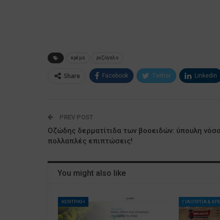
κρέμα
ρυζόγαλο
Share
Facebook
Twitter
Linkedin
PREV POST
Οζώδης δερματίτιδα των βοοειδών: ύπουλη νόσο
πολλαπλές επιπτώσεις!
You might also like
ΚΕΝΤΡΙΚΗ
ΓΙΑΟΥΡΤΙΑ & Κ