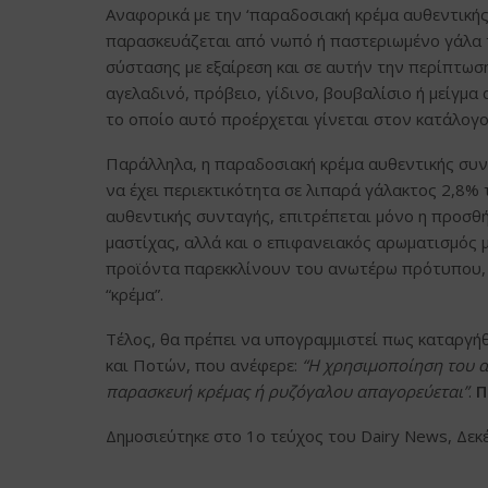
Αναφορικά με την ‘παραδοσιακή κρέμα αυθεντικής
παρασκευάζεται από νωπό ή παστεριωμένο γάλα τ
σύστασης με εξαίρεση και σε αυτήν την περίπτωση
αγελαδινό, πρόβειο, γίδινο, βουβαλίσιο ή μείγμα
το οποίο αυτό προέρχεται γίνεται στον κατάλογ
Παράλληλα, η παραδοσιακή κρέμα αυθεντικής συντ
να έχει περιεκτικότητα σε λιπαρά γάλακτος 2,8%
αυθεντικής συνταγής, επιτρέπεται μόνο η προσθ
μαστίχας, αλλά και ο επιφανειακός αρωματισμός 
προϊόντα παρεκκλίνουν του ανωτέρω πρότυπου, 
“κρέμα”.
Τέλος, θα πρέπει να υπογραμμιστεί πως καταργή
και Ποτών, που ανέφερε:
“Η χρησιμοποίηση του 
παρασκευή κρέμας ή ρυζόγαλου απαγορεύεται”
.
Π
Δημοσιεύτηκε στο 1ο τεύχος του Dairy News, Δεκ