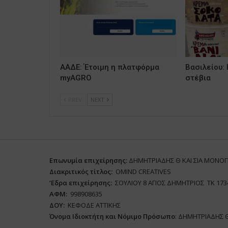
ΑΑΔΕ: Έτοιμη η πλατφόρμα
Βασιλείου: 
myAGRO
στέβια
PREV
NEXT
Επωνυμία επιχείρησης:
ΔΗΜΗΤΡΙΑΔΗΣ Θ ΚΑΙ ΣΙΑ ΜΟΝΟ
Διακριτικός τίτλος:
ΟΜΙΝD CREATIVES
‘
E
δρα επιχείρησης:
ΣΟΥΛΙΟΥ 8 ΑΓΙΟΣ ΔΗΜΗΤΡΙΟΣ ΤΚ 173
ΑΦΜ:
998908635
ΔΟΥ:
ΚΕΦΟΔΕ ΑΤΤΙΚΗΣ
Όνομα Ιδιοκτήτη και Νόμιμο Πρόσωπο
: ΔΗΜΗΤΡΙΑΔΗΣ 