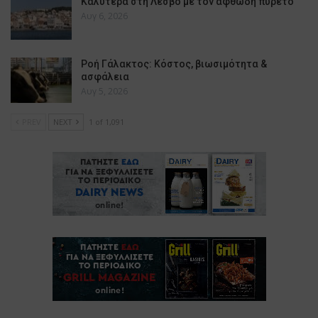
Καλύτερα στη Λέσβο με τον αφθώδη πυρετό
Αυγ 6, 2026
Ροή Γάλακτος: Κόστος, βιωσιμότητα &
ασφάλεια
Αυγ 5, 2026
PREV
NEXT
1 of 1,091