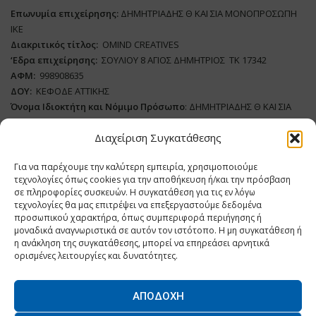
Επωνυμία επιχείρησης:
ΔΗΜΗΤΡΙΑΔΗΣ Θ ΚΑΙ ΣΙΑ ΜΟΝΟΠΡΟΣΩΠΗ
ΙΚΕ
Διακριτικός τίτλος:
ΟΜΙΝD CREATIVES
‘
E
δρα επιχείρησης:
ΣΟΥΛΙΟΥ 8 ΑΓΙΟΣ ΔΗΜΗΤΡΙΟΣ ΤΚ 17342
ΑΦΜ:
998908635
ΔΟΥ:
ΚΕΦΟΔΕ ΑΤΤΙΚΗΣ
Όνομα Ιδιοκτήτη και Νόμιμο Πρόσωπο
: ΔΗΜΗΤΡΙΑΔΗΣ Θ ΚΑΙ ΣΙΑ
ΜΟΝΟΠΡΟΣΩΠΗ ΙΚΕ
Διαχείριση Συγκατάθεσης
Διευθυντής Σύνταξης:
ΑΘΑΝΑΣΙΟΣ ΑΝΤΩΝΙΟΥ
Για να παρέχουμε την καλύτερη εμπειρία, χρησιμοποιούμε
Domain
:
www.dairynews.gr
τεχνολογίες όπως cookies για την αποθήκευση ή/και την πρόσβαση
Δικαιούχος
Domain
:
ΔΗΜΗΤΡΙΑΔΗΣ Θ ΚΑΙ ΣΙΑ ΜΟΝΟΠΡΟΣΩΠΗ ΙΚΕ
σε πληροφορίες συσκευών. Η συγκατάθεση για τις εν λόγω
Διευθυντής:
ΕΥΘΥΜΙΑΤΟΥ ΜΑΡΙΑ
τεχνολογίες θα μας επιτρέψει να επεξεργαστούμε δεδομένα
Διαχειριστής:
ΕΥΘΥΜΙΑΤΟΥ ΜΑΡΙΑ
προσωπικού χαρακτήρα, όπως συμπεριφορά περιήγησης ή
μοναδικά αναγνωριστικά σε αυτόν τον ιστότοπο. Η μη συγκατάθεση ή
Δήλωση Συμμόρφωσης
η ανάκληση της συγκατάθεσης, μπορεί να επηρεάσει αρνητικά
ορισμένες λειτουργίες και δυνατότητες.
ΑΠΟΔΟΧΉ
Home
ΝΕΑ
ΠΑΡΑΓΩΓΗ
ΝΕΑ ΠΡΟΙΟΝΤΑ
ΛΕΙΤΟΥΡΓΙΑ