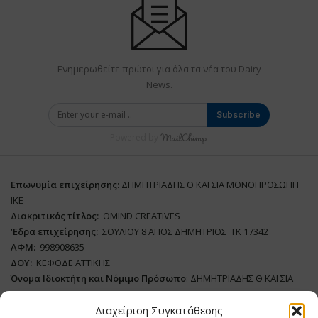
Ενημερωθείτε πρώτοι για όλα τα νέα του Dairy
News.
Subscribe
Powered by
Επωνυμία επιχείρησης:
ΔΗΜΗΤΡΙΑΔΗΣ Θ ΚΑΙ ΣΙΑ ΜΟΝΟΠΡΟΣΩΠΗ
ΙΚΕ
Διακριτικός τίτλος:
ΟΜΙΝD CREATIVES
‘
E
δρα επιχείρησης:
ΣΟΥΛΙΟΥ 8 ΑΓΙΟΣ ΔΗΜΗΤΡΙΟΣ ΤΚ 17342
ΑΦΜ:
998908635
ΔΟΥ:
ΚΕΦΟΔΕ ΑΤΤΙΚΗΣ
Όνομα Ιδιοκτήτη και Νόμιμο Πρόσωπο
: ΔΗΜΗΤΡΙΑΔΗΣ Θ ΚΑΙ ΣΙΑ
ΜΟΝΟΠΡΟΣΩΠΗ ΙΚΕ
Διαχείριση Συγκατάθεσης