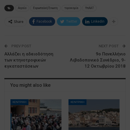
Αιγαίο
Ευρωπαϊκή Ένωση
τυροκομία
ΥπΑΑΤ
Share
Facebook
Twitter
Linkedin
PREV POST
NEXT POST
Αλλάζει η αδειοδότηση
9ο Πανελλήνιο
των κτηνοτροφικών
Λιβαδοπονικό Συνέδριο, 9-
εγκαταστάσεων
12 Οκτωβρίου 2018
You might also like
ΚΕΝΤΡΙΚΗ
ΚΕΝΤΡΙΚΗ