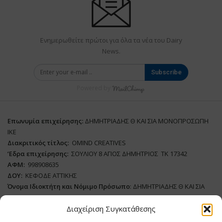
Ενημερωθείτε πρώτοι για όλα τα νέα του Dairy
News.
Subscribe
Powered by
Επωνυμία επιχείρησης:
ΔΗΜΗΤΡΙΑΔΗΣ Θ ΚΑΙ ΣΙΑ ΜΟΝΟΠΡΟΣΩΠΗ
ΙΚΕ
Διακριτικός τίτλος:
ΟΜΙΝD CREATIVES
‘
E
δρα επιχείρησης:
ΣΟΥΛΙΟΥ 8 ΑΓΙΟΣ ΔΗΜΗΤΡΙΟΣ ΤΚ 17342
ΑΦΜ:
998908635
ΔΟΥ:
ΚΕΦΟΔΕ ΑΤΤΙΚΗΣ
Όνομα Ιδιοκτήτη και Νόμιμο Πρόσωπο
: ΔΗΜΗΤΡΙΑΔΗΣ Θ ΚΑΙ ΣΙΑ
ΜΟΝΟΠΡΟΣΩΠΗ ΙΚΕ
Διαχείριση Συγκατάθεσης
Διευθυντής Σύνταξης:
ΑΘΑΝΑΣΙΟΣ ΑΝΤΩΝΙΟΥ