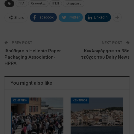
ΓΠΑ
Θεσσαλία
ΙΓΕΠ
πλημμύρες
Share
Facebook
Twitter
Linkedin
PREV POST
NEXT POST
Ιδρύθηκε ο Hellenic Paper
Κυκλοφόρησε το 38ο
Packaging Association-
τεύχος του Dairy News
HPPA
You might also like
ΚΕΝΤΡΙΚΗ
ΚΕΝΤΡΙΚΗ