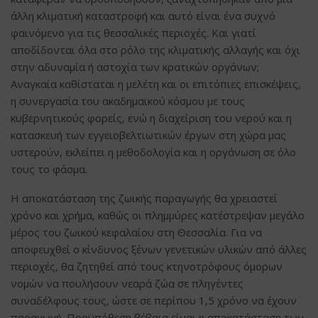
άλλη κλιματική καταστροφή και αυτό είναι ένα συχνό
φαινόμενο για τις θεσσαλικές περιοχές. Και γιατί
αποδίδονται όλα στο ρόλο της κλιματικής αλλαγής και όχι
στην αδυναμία ή αστοχία των κρατικών οργάνων;
Αναγκαία καθίσταται η μελέτη και οι επιτόπιες επισκέψεις,
η συνεργασία του ακαδημαϊκού κόσμου με τους
κυβερνητικούς φορείς, ενώ η διαχείριση του νερού και η
κατασκευή των εγγειοβελτιωτικών έργων στη χώρα μας
υστερούν, εκλείπει η μεθοδολογία και η οργάνωση σε όλο
τους το φάσμα.
Η αποκατάσταση της ζωικής παραγωγής θα χρειαστεί
χρόνο και χρήμα, καθώς οι πλημμύρες κατέστρεψαν μεγάλο
μέρος του ζωικού κεφαλαίου στη Θεσσαλία. Για να
αποφευχθεί ο κίνδυνος ξένων γενετικών υλικών από άλλες
περιοχές, θα ζητηθεί από τους κτηνοτρόφους όμορων
νομών να πουλήσουν νεαρά ζώα σε πληγέντες
συναδέλφους τους, ώστε σε περίπου 1,5 χρόνο να έχουν
παραγωγή. Προϋπόθεση βέβαια είναι η αποκατάσταση των