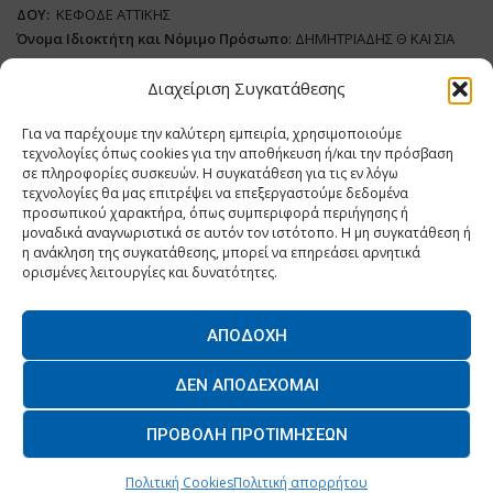
ΔΟΥ:
ΚΕΦΟΔΕ ΑΤΤΙΚΗΣ
Όνομα Ιδιοκτήτη και Νόμιμο Πρόσωπο
: ΔΗΜΗΤΡΙΑΔΗΣ Θ ΚΑΙ ΣΙΑ
ΜΟΝΟΠΡΟΣΩΠΗ ΙΚΕ
Διαχείριση Συγκατάθεσης
Διευθυντής Σύνταξης:
ΑΘΑΝΑΣΙΟΣ ΑΝΤΩΝΙΟΥ
Για να παρέχουμε την καλύτερη εμπειρία, χρησιμοποιούμε
Domain
:
www.dairynews.gr
τεχνολογίες όπως cookies για την αποθήκευση ή/και την πρόσβαση
Δικαιούχος
Domain
:
ΔΗΜΗΤΡΙΑΔΗΣ Θ ΚΑΙ ΣΙΑ ΜΟΝΟΠΡΟΣΩΠΗ ΙΚΕ
σε πληροφορίες συσκευών. Η συγκατάθεση για τις εν λόγω
Διευθυντής:
ΕΥΘΥΜΙΑΤΟΥ ΜΑΡΙΑ
τεχνολογίες θα μας επιτρέψει να επεξεργαστούμε δεδομένα
Διαχειριστής:
ΕΥΘΥΜΙΑΤΟΥ ΜΑΡΙΑ
προσωπικού χαρακτήρα, όπως συμπεριφορά περιήγησης ή
μοναδικά αναγνωριστικά σε αυτόν τον ιστότοπο. Η μη συγκατάθεση ή
Δήλωση Συμμόρφωσης
η ανάκληση της συγκατάθεσης, μπορεί να επηρεάσει αρνητικά
ορισμένες λειτουργίες και δυνατότητες.
ΑΠΟΔΟΧΉ
Home
ΝΕΑ
ΠΑΡΑΓΩΓΗ
ΝΕΑ ΠΡΟΙΟΝΤΑ
ΛΕΙΤΟΥΡΓΙΑ
ΔΕΝ ΑΠΟΔΈΧΟΜΑΙ
ΕΠΙΧΕΙΡΗΣΕΙΣ
ΕΠΙΚΟΙΝΩΝΙΑ
ΠΡΟΒΟΛΉ ΠΡΟΤΙΜΉΣΕΩΝ
O.MIND CREATIVES
© 2026 - All Rights Reserved. -
Πολιτική Απορρήτου
Powered by
BYTE A COOKIE
Πολιτική Cookies
Πολιτική απορρήτου