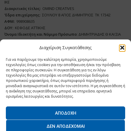
ΙΚΕ
Διακριτικός τίτλος:
ΟΜΙΝD CREATIVES
‘
E
δρα επιχείρησης:
ΣΟΥΛΙΟΥ 8 ΑΓΙΟΣ ΔΗΜΗΤΡΙΟΣ ΤΚ 17342
ΑΦΜ:
998908635
ΔΟΥ:
ΚΕΦΟΔΕ ΑΤΤΙΚΗΣ
Όνομα Ιδιοκτήτη και Νόμιμο Πρόσωπο
: ΔΗΜΗΤΡΙΑΔΗΣ Θ ΚΑΙ ΣΙΑ
ΜΟΝΟΠΡΟΣΩΠΗ ΙΚΕ
Διαχείριση Συγκατάθεσης
Διευθυντής Σύνταξης:
ΑΘΑΝΑΣΙΟΣ ΑΝΤΩΝΙΟΥ
Για να παρέχουμε την καλύτερη εμπειρία, χρησιμοποιούμε
Domain
:
www.dairynews.gr
τεχνολογίες όπως cookies για την αποθήκευση ή/και την πρόσβαση
Δικαιούχος
Domain
:
ΔΗΜΗΤΡΙΑΔΗΣ Θ ΚΑΙ ΣΙΑ ΜΟΝΟΠΡΟΣΩΠΗ ΙΚΕ
σε πληροφορίες συσκευών. Η συγκατάθεση για τις εν λόγω
Διευθυντής:
ΕΥΘΥΜΙΑΤΟΥ ΜΑΡΙΑ
τεχνολογίες θα μας επιτρέψει να επεξεργαστούμε δεδομένα
Διαχειριστής:
ΕΥΘΥΜΙΑΤΟΥ ΜΑΡΙΑ
προσωπικού χαρακτήρα, όπως συμπεριφορά περιήγησης ή
μοναδικά αναγνωριστικά σε αυτόν τον ιστότοπο. Η μη συγκατάθεση ή
Δήλωση Συμμόρφωσης
η ανάκληση της συγκατάθεσης, μπορεί να επηρεάσει αρνητικά
ορισμένες λειτουργίες και δυνατότητες.
ΑΠΟΔΟΧΉ
Home
ΝΕΑ
ΠΑΡΑΓΩΓΗ
ΝΕΑ ΠΡΟΙΟΝΤΑ
ΛΕΙΤΟΥΡΓΙΑ
ΔΕΝ ΑΠΟΔΈΧΟΜΑΙ
ΕΠΙΧΕΙΡΗΣΕΙΣ
ΕΠΙΚΟΙΝΩΝΙΑ