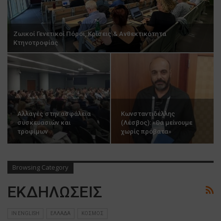
Ζωικοί Γενετικοί Πόροι, Κρίσεις & Ανθεκτικότητα
Κτηνοτροφίας
Αλλαγές στην ασφάλεια
Κωνσταντιδέλλης
συσκευασιών και
(Λέσβος): «Θα μείνουμε
τροφίμων
χωρίς πρόβατα»
Browsing Category
ΕΚΔΗΛΩΣΕΙΣ
IN ENGLISH
ΕΛΛΑΔΑ
ΚΟΣΜΟΣ