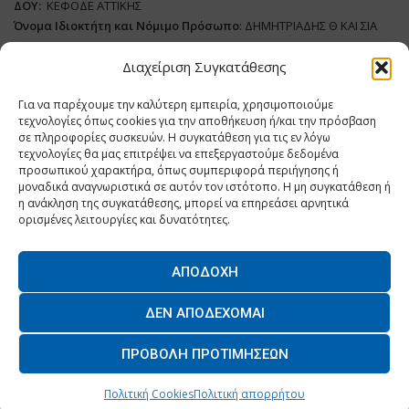
ΔΟΥ:
ΚΕΦΟΔΕ ΑΤΤΙΚΗΣ
Όνομα Ιδιοκτήτη και Νόμιμο Πρόσωπο
: ΔΗΜΗΤΡΙΑΔΗΣ Θ ΚΑΙ ΣΙΑ
ΜΟΝΟΠΡΟΣΩΠΗ ΙΚΕ
Διαχείριση Συγκατάθεσης
Διευθυντής Σύνταξης:
ΑΘΑΝΑΣΙΟΣ ΑΝΤΩΝΙΟΥ
Για να παρέχουμε την καλύτερη εμπειρία, χρησιμοποιούμε
Domain
:
www.dairynews.gr
τεχνολογίες όπως cookies για την αποθήκευση ή/και την πρόσβαση
Δικαιούχος
Domain
:
ΔΗΜΗΤΡΙΑΔΗΣ Θ ΚΑΙ ΣΙΑ ΜΟΝΟΠΡΟΣΩΠΗ ΙΚΕ
σε πληροφορίες συσκευών. Η συγκατάθεση για τις εν λόγω
Διευθυντής:
ΕΥΘΥΜΙΑΤΟΥ ΜΑΡΙΑ
τεχνολογίες θα μας επιτρέψει να επεξεργαστούμε δεδομένα
Διαχειριστής:
ΕΥΘΥΜΙΑΤΟΥ ΜΑΡΙΑ
προσωπικού χαρακτήρα, όπως συμπεριφορά περιήγησης ή
μοναδικά αναγνωριστικά σε αυτόν τον ιστότοπο. Η μη συγκατάθεση ή
Δήλωση Συμμόρφωσης
η ανάκληση της συγκατάθεσης, μπορεί να επηρεάσει αρνητικά
ορισμένες λειτουργίες και δυνατότητες.
ΑΠΟΔΟΧΉ
Home
ΝΕΑ
ΠΑΡΑΓΩΓΗ
ΝΕΑ ΠΡΟΙΟΝΤΑ
ΛΕΙΤΟΥΡΓΙΑ
ΔΕΝ ΑΠΟΔΈΧΟΜΑΙ
ΕΠΙΧΕΙΡΗΣΕΙΣ
ΕΠΙΚΟΙΝΩΝΙΑ
ΠΡΟΒΟΛΉ ΠΡΟΤΙΜΉΣΕΩΝ
O.MIND CREATIVES
© 2026 - All Rights Reserved. -
Πολιτική Απορρήτου
Powered by
BYTE A COOKIE
Πολιτική Cookies
Πολιτική απορρήτου