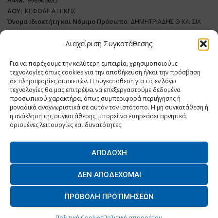
ΔΟΥ:
ΚΕΦΟΔΕ ΑΤΤΙΚΗΣ
Όνομα Ιδιοκτήτη και Νόμιμο Πρόσωπο
: ΔΗΜΗΤΡΙΑΔΗΣ Θ ΚΑΙ ΣΙΑ
ΜΟΝΟΠΡΟΣΩΠΗ ΙΚΕ
Διαχείριση Συγκατάθεσης
Διευθυντής Σύνταξης:
ΑΘΑΝΑΣΙΟΣ ΑΝΤΩΝΙΟΥ
Για να παρέχουμε την καλύτερη εμπειρία, χρησιμοποιούμε
Domain
:
www.dairynews.gr
τεχνολογίες όπως cookies για την αποθήκευση ή/και την πρόσβαση
Δικαιούχος
Domain
:
ΔΗΜΗΤΡΙΑΔΗΣ Θ ΚΑΙ ΣΙΑ ΜΟΝΟΠΡΟΣΩΠΗ ΙΚΕ
σε πληροφορίες συσκευών. Η συγκατάθεση για τις εν λόγω
Διευθυντής:
ΕΥΘΥΜΙΑΤΟΥ ΜΑΡΙΑ
τεχνολογίες θα μας επιτρέψει να επεξεργαστούμε δεδομένα
Διαχειριστής:
ΕΥΘΥΜΙΑΤΟΥ ΜΑΡΙΑ
προσωπικού χαρακτήρα, όπως συμπεριφορά περιήγησης ή
μοναδικά αναγνωριστικά σε αυτόν τον ιστότοπο. Η μη συγκατάθεση ή
Δήλωση Συμμόρφωσης
η ανάκληση της συγκατάθεσης, μπορεί να επηρεάσει αρνητικά
ορισμένες λειτουργίες και δυνατότητες.
ΑΠΟΔΟΧΉ
Home
ΝΕΑ
ΠΑΡΑΓΩΓΗ
ΝΕΑ ΠΡΟΙΟΝΤΑ
ΛΕΙΤΟΥΡΓΙΑ
ΔΕΝ ΑΠΟΔΈΧΟΜΑΙ
ΕΠΙΧΕΙΡΗΣΕΙΣ
ΕΠΙΚΟΙΝΩΝΙΑ
ΠΡΟΒΟΛΉ ΠΡΟΤΙΜΉΣΕΩΝ
O.MIND CREATIVES
© 2026 - All Rights Reserved. -
Πολιτική Απορρήτου
Powered by
BYTE A COOKIE
Πολιτική Cookies
Πολιτική απορρήτου