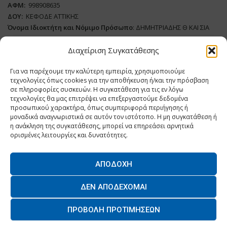
ΑΦΜ:
998908635
ΔΟΥ:
ΚΕΦΟΔΕ ΑΤΤΙΚΗΣ
Όνομα Ιδιοκτήτη και Νόμιμο Πρόσωπο
: ΔΗΜΗΤΡΙΑΔΗΣ Θ ΚΑΙ ΣΙΑ
ΜΟΝΟΠΡΟΣΩΠΗ ΙΚΕ
Διαχείριση Συγκατάθεσης
Διευθυντής Σύνταξης:
ΑΘΑΝΑΣΙΟΣ ΑΝΤΩΝΙΟΥ
Για να παρέχουμε την καλύτερη εμπειρία, χρησιμοποιούμε
Domain
:
www.dairynews.gr
τεχνολογίες όπως cookies για την αποθήκευση ή/και την πρόσβαση
Δικαιούχος
Domain
:
ΔΗΜΗΤΡΙΑΔΗΣ Θ ΚΑΙ ΣΙΑ ΜΟΝΟΠΡΟΣΩΠΗ ΙΚΕ
σε πληροφορίες συσκευών. Η συγκατάθεση για τις εν λόγω
Διευθυντής:
ΕΥΘΥΜΙΑΤΟΥ ΜΑΡΙΑ
τεχνολογίες θα μας επιτρέψει να επεξεργαστούμε δεδομένα
Διαχειριστής:
ΕΥΘΥΜΙΑΤΟΥ ΜΑΡΙΑ
προσωπικού χαρακτήρα, όπως συμπεριφορά περιήγησης ή
μοναδικά αναγνωριστικά σε αυτόν τον ιστότοπο. Η μη συγκατάθεση ή
Δήλωση Συμμόρφωσης
η ανάκληση της συγκατάθεσης, μπορεί να επηρεάσει αρνητικά
ορισμένες λειτουργίες και δυνατότητες.
ΑΠΟΔΟΧΉ
Home
ΝΕΑ
ΠΑΡΑΓΩΓΗ
ΝΕΑ ΠΡΟΙΟΝΤΑ
ΛΕΙΤΟΥΡΓΙΑ
ΔΕΝ ΑΠΟΔΈΧΟΜΑΙ
ΕΠΙΧΕΙΡΗΣΕΙΣ
ΕΠΙΚΟΙΝΩΝΙΑ
ΠΡΟΒΟΛΉ ΠΡΟΤΙΜΉΣΕΩΝ
O.MIND CREATIVES
© 2026 - All Rights Reserved. -
Πολιτική Απορρήτου