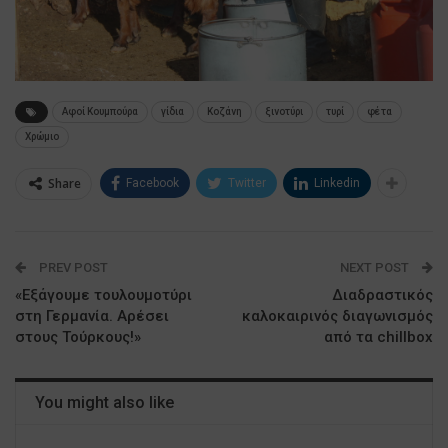
Αφοί Κουμπούρα
γίδια
Κοζάνη
ξινοτύρι
τυρί
φέτα
Χρώμιο
Share
Facebook
Twitter
Linkedin
PREV POST
NEXT POST
«Εξάγουμε τουλουμοτύρι
Διαδραστικός
στη Γερμανία. Αρέσει
καλοκαιρινός διαγωνισμός
στους Τούρκους!»
από τα chillbox
You might also like