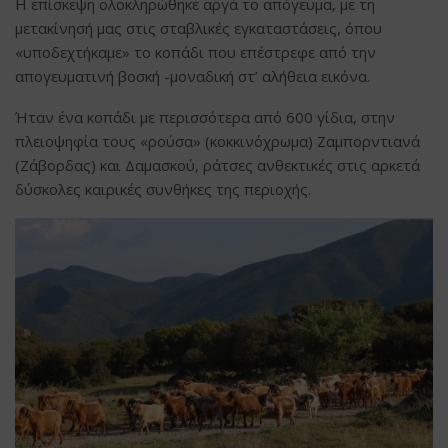
Η επίσκεψη ολοκληρώθηκε αργά το απόγευμα, με τη
μετακίνησή μας στις σταβλικές εγκαταστάσεις, όπου
«υποδεχτήκαμε» το κοπάδι που επέστρεφε από την
απογευματινή βοσκή -μοναδική στ’ αλήθεια εικόνα.
Ήταν ένα κοπάδι με περισσότερα από 600 γίδια, στην
πλειοψηφία τους «ρούσα» (κοκκινόχρωμα) Ζαμπορντιανά
(Ζάβορδας) και Δαμασκού, ράτσες ανθεκτικές στις αρκετά
δύσκολες καιρικές συνθήκες της περιοχής.