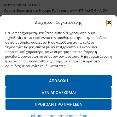
ΔΟΥ:
ΚΕΦΟΔΕ ΑΤΤΙΚΗΣ
Όνομα Ιδιοκτήτη και Νόμιμο Πρόσωπο
: ΔΗΜΗΤΡΙΑΔΗΣ Θ ΚΑΙ ΣΙΑ
ΜΟΝΟΠΡΟΣΩΠΗ ΙΚΕ
Διαχείριση Συγκατάθεσης
Διευθυντής Σύνταξης:
ΑΘΑΝΑΣΙΟΣ ΑΝΤΩΝΙΟΥ
Για να παρέχουμε την καλύτερη εμπειρία, χρησιμοποιούμε
Domain
:
www.dairynews.gr
τεχνολογίες όπως cookies για την αποθήκευση ή/και την πρόσβαση
Δικαιούχος
Domain
:
ΔΗΜΗΤΡΙΑΔΗΣ Θ ΚΑΙ ΣΙΑ ΜΟΝΟΠΡΟΣΩΠΗ ΙΚΕ
σε πληροφορίες συσκευών. Η συγκατάθεση για τις εν λόγω
Διευθυντής:
ΕΥΘΥΜΙΑΤΟΥ ΜΑΡΙΑ
τεχνολογίες θα μας επιτρέψει να επεξεργαστούμε δεδομένα
Διαχειριστής:
ΕΥΘΥΜΙΑΤΟΥ ΜΑΡΙΑ
προσωπικού χαρακτήρα, όπως συμπεριφορά περιήγησης ή
μοναδικά αναγνωριστικά σε αυτόν τον ιστότοπο. Η μη συγκατάθεση ή
Δήλωση Συμμόρφωσης
η ανάκληση της συγκατάθεσης, μπορεί να επηρεάσει αρνητικά
ορισμένες λειτουργίες και δυνατότητες.
ΑΠΟΔΟΧΉ
Home
ΝΕΑ
ΠΑΡΑΓΩΓΗ
ΝΕΑ ΠΡΟΙΟΝΤΑ
ΛΕΙΤΟΥΡΓΙΑ
ΔΕΝ ΑΠΟΔΈΧΟΜΑΙ
ΕΠΙΧΕΙΡΗΣΕΙΣ
ΕΠΙΚΟΙΝΩΝΙΑ
ΠΡΟΒΟΛΉ ΠΡΟΤΙΜΉΣΕΩΝ
O.MIND CREATIVES
© 2026 - All Rights Reserved. -
Πολιτική Απορρήτου
Powered by
BYTE A COOKIE
Πολιτική Cookies
Πολιτική απορρήτου