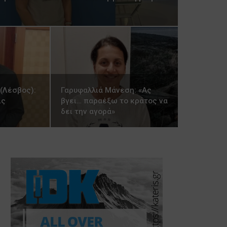
(Λέσβος):
Γαρυφαλλιά Μάνεση: «Ας
ίς
βγει… παραέξω το κράτος να
δει την αγορά»