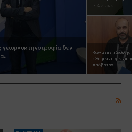
Ιούλ 7, 2026
ίς γεωργοκτηνοτροφία δεν
Κωνσταντιδέλλης 
ρα»
«Θα μείνουμε χωρ
πρόβατα»