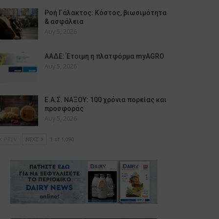
Ροή Γάλακτος: Κόστος, βιωσιμότητα
& ασφάλεια
Αυγ 5, 2026
ΑΑΔΕ: Έτοιμη η πλατφόρμα myAGRO
Αυγ 5, 2026
Ε.Α.Σ. ΝΑΞΟΥ: 100 χρόνια πορείας και
προσφοράς
Αυγ 5, 2026
PREV
NEXT
1 of 1,090