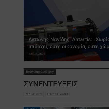
Αντώνης Νανίδης, Antartis: «Χωρ
υπάρχει, ούτε οικονομία, ούτε χώ
Ιούλ 8, 2026
Browsing Category
ΣΥΝΕΝΤΕΥΞΕΙΣ
ΔΕΛΤΙΑ ΤΥΠΟΥ
ΕΤΑΙΡΙΚΗ ΕΥΘΥΝΗ